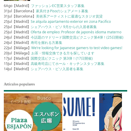
6Ago【Madrid】
ファッションEC営業スタッフ募集
31Jul【Barcelona】
家具付きPisoのシェアメート募集
31Jul【Barcelona】
美術系アーティストに最適なスタジオ賃貸
25Jul【Madrid】
Se alquila apartamento exterior en zona Pacifico
25Jul【Madrid】
シェアハウス・ピソ 9月からの入居者募集
25Jul【Madrid】
Oferta de empleo: Profesor de japonés idioma materno
24Jul【Madrid】
今話題のマドリード国際交流ピクニック第4弾！(25日開催)
24Jul【Madrid】
寿司を握れる方募集
22Jul【Málaga】
We’re looking for Japanese gamers to test video games!
20Jul【Málaga】
お茶・情報交換できる方を探しています
17Jul【Madrid】
国際交流ピクニック 第3弾！(17日開催)
15Jul【Madrid】
高級寿司店にてホール・キッチンスタッフ募集
14Jul【Madrid】
シェアハウス・ピソ入居者を募集
Artículos populares