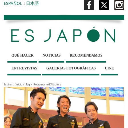
ESPAÑOL
I
日本語
QUÉ HACER
NOTICIAS
RECOMENDAMOS
ENTREVISTAS
GALERÍAS FOTOGRÁFICAS
CINE
Está en :
Inicio
»
Tag »
Restaurante L’Albufera