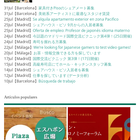
31Jul【Barcelona】
家具付きPisoのシェアメート募集
31Jul【Barcelona】
美術系アーティストに最適なスタジオ賃貸
25Jul【Madrid】
Se alquila apartamento exterior en zona Pacifico
25Jul【Madrid】
シェアハウス・ピソ 9月からの入居者募集
25Jul【Madrid】
Oferta de empleo: Profesor de japonés idioma materno
24Jul【Madrid】
今話題のマドリード国際交流ピクニック第4弾！(25日開催)
24Jul【Madrid】
寿司を握れる方募集
22Jul【Málaga】
We’re looking for Japanese gamers to test video games!
20Jul【Málaga】
お茶・情報交換できる方を探しています
17Jul【Madrid】
国際交流ピクニック 第3弾！(17日開催)
15Jul【Madrid】
高級寿司店にてホール・キッチンスタッフ募集
14Jul【Madrid】
シェアハウス・ピソ入居者を募集
12Jul【Madrid】
仕事を探しています (データ分析)
10Jul【Barcelona】
Búsqueda de trabajo
Artículos populares