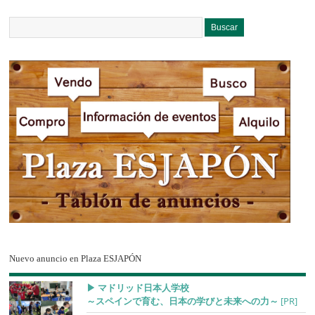
Nuevo anuncio en Plaza ESJAPÓN
▶︎ マドリッド日本人学校
～スペインで育む、日本の学びと未来への力～
[PR]