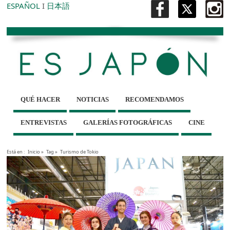
ESPAÑOL
I
日本語
QUÉ HACER
NOTICIAS
RECOMENDAMOS
ENTREVISTAS
GALERÍAS FOTOGRÁFICAS
CINE
Está en :
Inicio
»
Tag »
Turismo de Tokio