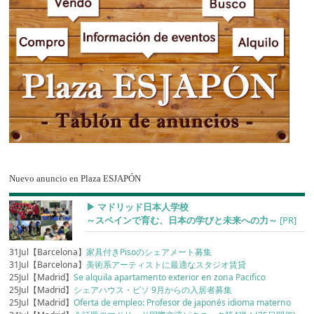
Nuevo anuncio en Plaza ESJAPÓN
▶︎ マドリッド日本人学校
～スペインで育む、日本の学びと未来への力～
[PR]
31Jul【Barcelona】
家具付きPisoのシェアメート募集
31Jul【Barcelona】
美術系アーティストに最適なスタジオ賃貸
25Jul【Madrid】
Se alquila apartamento exterior en zona Pacifico
25Jul【Madrid】
シェアハウス・ピソ 9月からの入居者募集
25Jul【Madrid】
Oferta de empleo: Profesor de japonés idioma materno