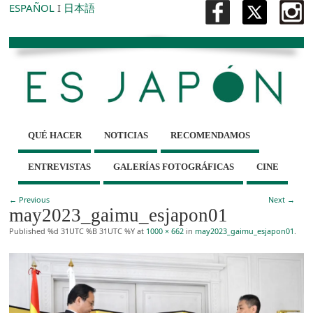
ESPAÑOL
I
日本語
QUÉ HACER
NOTICIAS
RECOMENDAMOS
ENTREVISTAS
GALERÍAS FOTOGRÁFICAS
CINE
← Previous
Next →
may2023_gaimu_esjapon01
Published
%d 31UTC %B 31UTC %Y
at
1000 × 662
in
may2023_gaimu_esjapon01
.