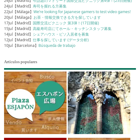
24Jul【Madrid】
今話題のマドリード国際交流ピクニック第4弾！(25日開催)
24Jul【Madrid】
寿司を握れる方募集
22Jul【Málaga】
We’re looking for Japanese gamers to test video games!
20Jul【Málaga】
お茶・情報交換できる方を探しています
17Jul【Madrid】
国際交流ピクニック 第3弾！(17日開催)
15Jul【Madrid】
高級寿司店にてホール・キッチンスタッフ募集
14Jul【Madrid】
シェアハウス・ピソ入居者を募集
12Jul【Madrid】
仕事を探しています (データ分析)
10Jul【Barcelona】
Búsqueda de trabajo
Artículos populares