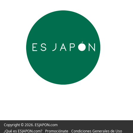
Copyright © 2026. ESJAPON.com
¿Qué es ESJAPON.com?
Promociónate
Condiciones Generales de Uso