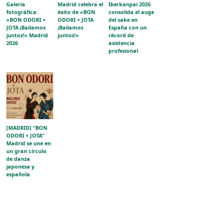
Galería
Madrid celebra el
Iberkanpai 2026
fotográfica:
éxito de «BON
consolida el auge
«BON ODORI ×
ODORI × JOTA
del sake en
JOTA ¡Bailamos
¡Bailamos
España con un
juntos!» Madrid
juntos!»
récord de
2026
asistencia
profesional
[MADRID] “BON
ODORI × JOTA”
Madrid se une en
un gran círculo
de danza
japonesa y
española