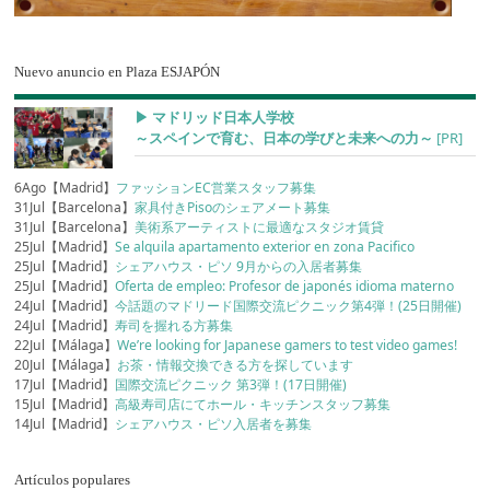
Nuevo anuncio en Plaza ESJAPÓN
▶︎ マドリッド日本人学校
～スペインで育む、日本の学びと未来への力～
[PR]
6Ago【Madrid】
ファッションEC営業スタッフ募集
31Jul【Barcelona】
家具付きPisoのシェアメート募集
31Jul【Barcelona】
美術系アーティストに最適なスタジオ賃貸
25Jul【Madrid】
Se alquila apartamento exterior en zona Pacifico
25Jul【Madrid】
シェアハウス・ピソ 9月からの入居者募集
25Jul【Madrid】
Oferta de empleo: Profesor de japonés idioma materno
24Jul【Madrid】
今話題のマドリード国際交流ピクニック第4弾！(25日開催)
24Jul【Madrid】
寿司を握れる方募集
22Jul【Málaga】
We’re looking for Japanese gamers to test video games!
20Jul【Málaga】
お茶・情報交換できる方を探しています
17Jul【Madrid】
国際交流ピクニック 第3弾！(17日開催)
15Jul【Madrid】
高級寿司店にてホール・キッチンスタッフ募集
14Jul【Madrid】
シェアハウス・ピソ入居者を募集
Artículos populares