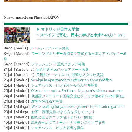
Nuevo anuncio en Plaza ESJAPÓN
▶︎ マドリッド日本人学校
～スペインで育む、日本の学びと未来への力～
[PR]
8Ago【Sevilla】
ルームシェアメイト募集
8Ago【Madrid】
ワーキングホリデー渡航者を支援する日本人アドバイザー募
集
6Ago【Madrid】
ファッションEC営業スタッフ募集
31Jul【Barcelona】
家具付きPisoのシェアメート募集
31Jul【Barcelona】
美術系アーティストに最適なスタジオ賃貸
25Jul【Madrid】
Se alquila apartamento exterior en zona Pacifico
25Jul【Madrid】
シェアハウス・ピソ 9月からの入居者募集
25Jul【Madrid】
Oferta de empleo: Profesor de japonés idioma materno
24Jul【Madrid】
今話題のマドリード国際交流ピクニック第4弾！(25日開催)
24Jul【Madrid】
寿司を握れる方募集
22Jul【Málaga】
We’re looking for Japanese gamers to test video games!
20Jul【Málaga】
お茶・情報交換できる方を探しています
17Jul【Madrid】
国際交流ピクニック 第3弾！(17日開催)
15Jul【Madrid】
高級寿司店にてホール・キッチンスタッフ募集
14Jul【Madrid】
シェアハウス・ピソ入居者を募集