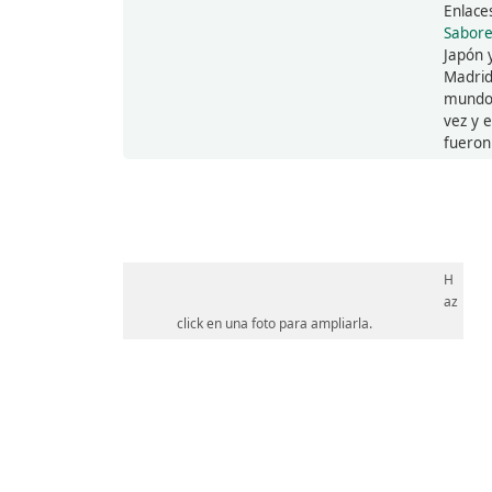
Enlace
Sabore
Japón 
Madrid
mundo.
vez y 
fueron
H
az
click en una foto para ampliarla.