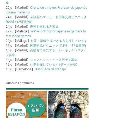
集
25Jul【Madrid】
Oferta de empleo: Profesor de japonés
idioma materno
24Jul【Madrid】
今話題のマドリード国際交流ピクニック
第4弾！(25日開催)
24Jul【Madrid】
寿司を握れる方募集
22Jul【Málaga】
We’re looking for Japanese gamers to
test video games!
20Jul【Málaga】
お茶・情報交換できる方を探しています
17Jul【Madrid】
国際交流ピクニック 第3弾！(17日開催)
15Jul【Madrid】
高級寿司店にてホール・キッチンスタッ
フ募集
14Jul【Madrid】
シェアハウス・ピソ入居者を募集
12Jul【Madrid】
仕事を探しています (データ分析)
10Jul【Barcelona】
Búsqueda de trabajo
Artículos populares