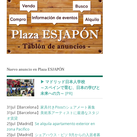
Nuevo anuncio en Plaza ESJAPÓN
▶︎ マドリッド日本人学校
～スペインで育む、日本の学びと
未来への力～
[PR]
31Jul【Barcelona】
家具付きPisoのシェアメート募集
31Jul【Barcelona】
美術系アーティストに最適なスタジ
オ賃貸
25Jul【Madrid】
Se alquila apartamento exterior en
zona Pacifico
25Jul【Madrid】
シェアハウス・ピソ 9月からの入居者募