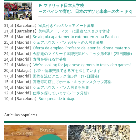
▶︎ マドリッド日本人学校
～スペインで育む、日本の学びと未来への力～
[PR]
31Jul【Barcelona】
家具付きPisoのシェアメート募集
31Jul【Barcelona】
美術系アーティストに最適なスタジオ賃貸
25Jul【Madrid】
Se alquila apartamento exterior en zona Pacifico
25Jul【Madrid】
シェアハウス・ピソ 9月からの入居者募集
25Jul【Madrid】
Oferta de empleo: Profesor de japonés idioma materno
24Jul【Madrid】
今話題のマドリード国際交流ピクニック第4弾！(25日開催)
24Jul【Madrid】
寿司を握れる方募集
22Jul【Málaga】
We’re looking for Japanese gamers to test video games!
20Jul【Málaga】
お茶・情報交換できる方を探しています
17Jul【Madrid】
国際交流ピクニック 第3弾！(17日開催)
15Jul【Madrid】
高級寿司店にてホール・キッチンスタッフ募集
14Jul【Madrid】
シェアハウス・ピソ入居者を募集
12Jul【Madrid】
仕事を探しています (データ分析)
10Jul【Barcelona】
Búsqueda de trabajo
Artículos populares