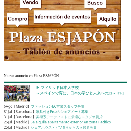
Nuevo anuncio en Plaza ESJAPÓN
▶︎ マドリッド日本人学校
～スペインで育む、日本の学びと未来への力～
[PR]
6Ago【Madrid】
ファッションEC営業スタッフ募集
31Jul【Barcelona】
家具付きPisoのシェアメート募集
31Jul【Barcelona】
美術系アーティストに最適なスタジオ賃貸
25Jul【Madrid】
Se alquila apartamento exterior en zona Pacifico
25Jul【Madrid】
シェアハウス・ピソ 9月からの入居者募集