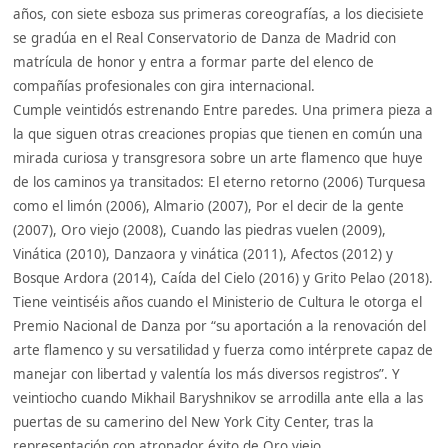
años, con siete esboza sus primeras coreografías, a los diecisiete
se gradúa en el Real Conservatorio de Danza de Madrid con
matrícula de honor y entra a formar parte del elenco de
compañías profesionales con gira internacional.
Cumple veintidós estrenando Entre paredes. Una primera pieza a
la que siguen otras creaciones propias que tienen en común una
mirada curiosa y transgresora sobre un arte flamenco que huye
de los caminos ya transitados: El eterno retorno (2006) Turquesa
como el limón (2006), Almario (2007), Por el decir de la gente
(2007), Oro viejo (2008), Cuando las piedras vuelen (2009),
Vinática (2010), Danzaora y vinática (2011), Afectos (2012) y
Bosque Ardora (2014), Caída del Cielo (2016) y Grito Pelao (2018).
Tiene veintiséis años cuando el Ministerio de Cultura le otorga el
Premio Nacional de Danza por “su aportación a la renovación del
arte flamenco y su versatilidad y fuerza como intérprete capaz de
manejar con libertad y valentía los más diversos registros”. Y
veintiocho cuando Mikhail Baryshnikov se arrodilla ante ella a las
puertas de su camerino del New York City Center, tras la
representación con atronador éxito de Oro viejo.