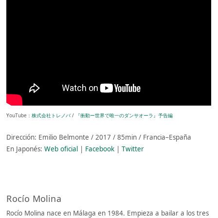
YouTube：
株式会社トレノバ
/
『衝動ー世界で唯一のダンサオーラ』予告編
Dirección: Emilio Belmonte / 2017 / 85min / Francia–España
En Japonés:
Web oficial
|
Facebook
|
Twitter
Rocío Molina
Rocío Molina nace en Málaga en 1984. Empieza a bailar a los tres