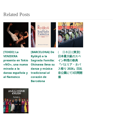
Related Posts
[TOKIO] La
[BARCELONA] De
( 日本語)
[東京]
VENIDERA
Ryūkyū a la
日本最大級のスペ
presenta en Tokio
Sagrada Familia:
イン料理の祭典
«NO», una nueva
Okinawa lleva su
『パエリア・タパ
mirada a la
danza y música
ス祭り 2026』日比
danza española y
tradicional al
谷公園にて3日間開
al flamenco
corazón de
催
Barcelona