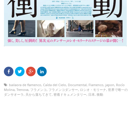
bailaora de flamenco
,
Caída del Cielo
,
Documental
,
Flamenco
,
japon
,
Rocío
Molina
,
Trenova
,
フラメンコ
,
フラメンコダンサー
,
ロシオ・モリーナ
,
世界で唯一の
ダンサオーラ
,
天から落ちてきて
,
密着ドキュメンタリー
,
日本
,
衝動