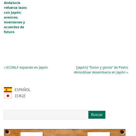
Andalucía
refuerza lazos
con Japón:
avances,
inversiones y
acuerdos de
futuro
«
ECOALF expande en Japón
[Japón] “Dolor y gloria” de Pedro
Almodóvar desembarca en Japón
»
ESPAÑOL
日本語