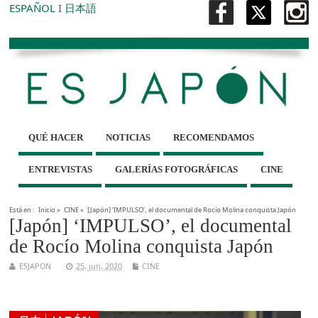
ESPAÑOL
I
日本語
QUÉ HACER
NOTICIAS
RECOMENDAMOS
ENTREVISTAS
GALERÍAS FOTOGRÁFICAS
CINE
Está en :
Inicio
»
CINE
»
[Japón] ‘IMPULSO’, el documental de Rocío Molina conquista Japón
[Japón] ‘IMPULSO’, el documental
de Rocío Molina conquista Japón
ESJAPON
25, jun, 2020
CINE