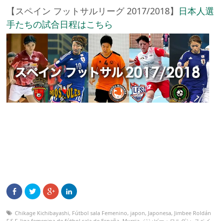
【スペイン フットサルリーグ 2017/2018】
日本人選
手たちの試合日程はこちら
Chikage Kichibayashi
,
Fútbol sala Femenino
,
japon
,
Japonesa
,
Jimbee Roldán
F.S.F
,
liga femenina de fútbol sala de España
,
Murcia
,
ジンビー・ロルダン
,
スペイ