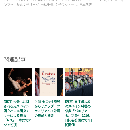
ンフットサル女子リーグ
,
吉林千景
,
女子フットサル
,
日本代表
関連記事
[東京] 今最も注目
[バルセロナ] 琉球
[東京] 日本最大級
される元スペイン
からサグラダ・フ
のスペイン料理の
国立バレエ団ダン
ァミリアへ：沖縄
祭典『パエリア・
サーによる舞台
の舞踊と音楽
タパス祭り 2026』
『NO』日本にてア
日比谷公園にて3日
ジア初演
間開催