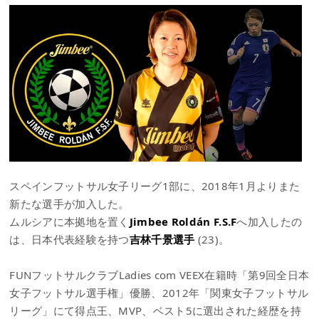
スペインフットサル女子リーグ1部に、2018年1月よりまた
新たな選手が加入した。
ムルシアに本拠地を置く
Jimbee Roldán F.S.F
へ加入したの
は、日本代表経験を持つ
吉林千景選手
(23)。
FUNフットサルクラブLadies com VEEX在籍時「第9回全日本
女子フットサル選手権」優勝、2012年「関東女子フットサル
リーグ」にて得点王、MVP、ベスト5に選出された経歴を持