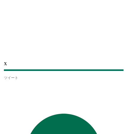
X
ツイート