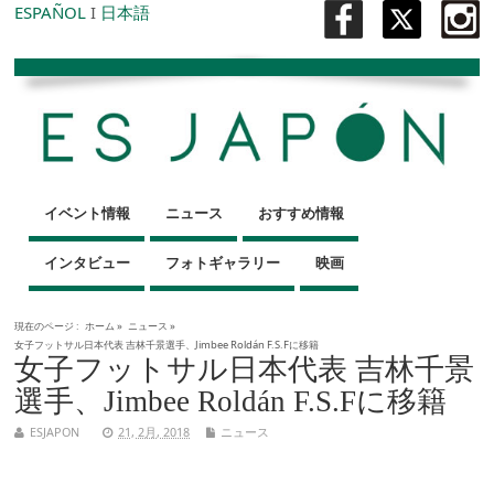
ESPAÑOL
I
日本語
イベント情報
ニュース
おすすめ情報
インタビュー
フォトギャラリー
映画
現在のページ :
ホーム
»
ニュース
»
女子フットサル日本代表 吉林千景選手、Jimbee Roldán F.S.Fに移籍
女子フットサル日本代表 吉林千景
選手、Jimbee Roldán F.S.Fに移籍
ESJAPON
21, 2月, 2018
ニュース