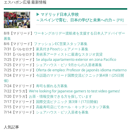
エスハポン広場 最新情報
▶︎ マドリッド日本人学校
～スペインで育む、日本の学びと未来への力～
[PR]
8/8【マドリード】
ワーキングホリデー渡航者を支援する日本人アドバイザー
募集
8/6【マドリード】
ファッションEC営業スタッフ募集
7/31【バルセロナ】
家具付きPisoのシェアメート募集
7/31【バルセロナ】
美術系アーティストに最適なスタジオ賃貸
7/25【マドリード】
Se alquila apartamento exterior en zona Pacifico
7/25【マドリード】
シェアハウス・ピソ 9月からの入居者募集
7/25【マドリード】
Oferta de empleo: Profesor de japonés idioma materno
7/24【マドリード】
今話題のマドリード国際交流ピクニック第4弾！(25日開
催)
7/24【マドリード】
寿司を握れる方募集
7/22【マラガ】
We’re looking for Japanese gamers to test video games!
7/20【マラガ】
お茶・情報交換できる方を探しています
7/17【マドリード】
国際交流ピクニック 第3弾！(17日開催)
7/15【マドリード】
高級寿司店にてホール・キッチンスタッフ募集
7/14【マドリード】
シェアハウス・ピソ入居者を募集
人気記事