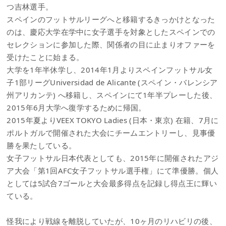
つ吉林選手。
スペインのフットサルリーグへと移籍するきっかけとなった
のは、慶応大学在学中に女子選手を対象としたスペインでの
セレクションに参加した際、関係者の目に止まりオファーを
受けたことに始まる。
大学を1年半休学し、2014年1月よりスペインフットサル女
子1部リーグUniversidad de Alicante (スペイン・バレンシア
州アリカンテ) へ移籍し、スペインにて1年半プレーした後、
2015年6月大学へ復学するために帰国。
2015年夏よりVEEX TOKYO Ladies (日本・東京) 在籍、7月に
ポルトガルで開催された大会にチームエントリーし、見事優
勝を果たしている。
女子フットサル日本代表としても、2015年に開催されたアジ
ア大会「第1回AFC女子フットサル選手権」にて準優勝。個人
としては5試合7ゴールと大会最多得点を記録し得点王に輝い
ている。
怪我により戦線を離脱していたが、10ヶ月のリハビリの後、