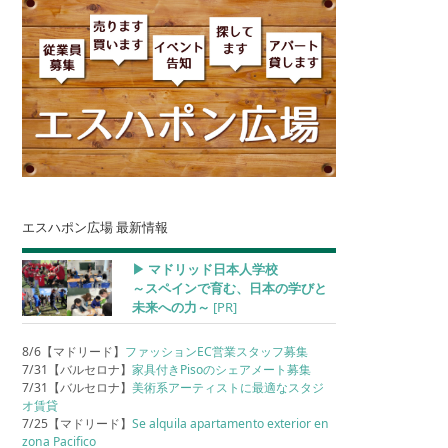
エスハポン広場 最新情報
▶︎ マドリッド日本人学校
～スペインで育む、日本の学びと
未来への力～
[PR]
8/6【マドリード】
ファッションEC営業スタッフ募集
7/31【バルセロナ】
家具付きPisoのシェアメート募集
7/31【バルセロナ】
美術系アーティストに最適なスタジ
オ賃貸
7/25【マドリード】
Se alquila apartamento exterior en
zona Pacifico