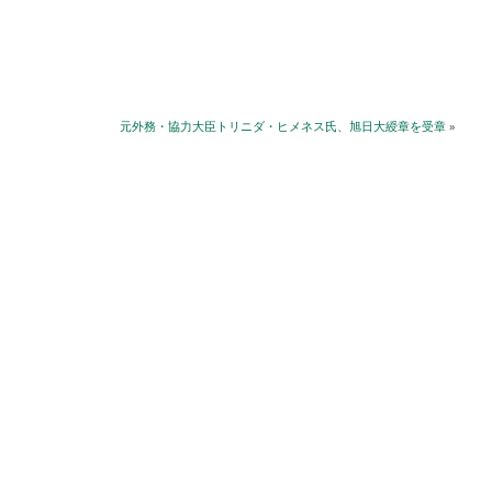
元外務・協力大臣トリニダ・ヒメネス氏、旭日大綬章を受章
»