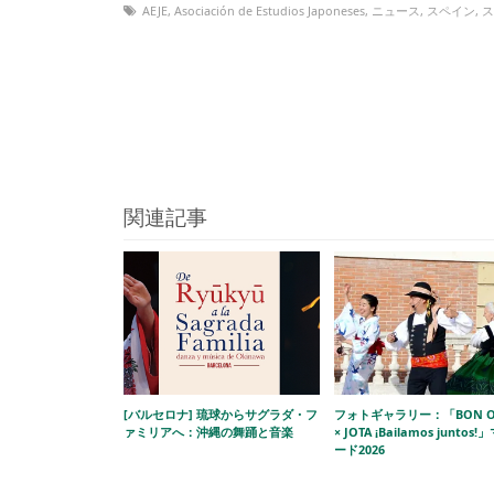
AEJE
,
Asociación de Estudios Japoneses
,
ニュース
,
スペイン
,
ス
関連記事
[バルセロナ] 琉球からサグラダ・フ
フォトギャラリー：「BON O
ァミリアへ：沖縄の舞踊と音楽
× JOTA ¡Bailamos juntos
ード2026