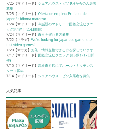
7/25【マドリード】
シェアハウス・ピソ 9月からの入居者
募集
7/25【マドリード】
Oferta de empleo: Profesor de
japonés idioma materno
7/24【マドリード】
今話題のマドリード国際交流ピクニ
ック第4弾！(25日開催)
7/24【マドリード】
寿司を握れる方募集
7/22【マラガ】
We’re looking for Japanese gamers to
test video games!
7/20【マラガ】
お茶・情報交換できる方を探しています
7/17【マドリード】
国際交流ピクニック 第3弾！(17日開
催)
7/15【マドリード】
高級寿司店にてホール・キッチンス
タッフ募集
7/14【マドリード】
シェアハウス・ピソ入居者を募集
人気記事