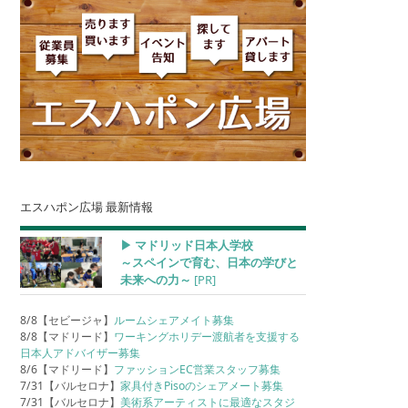
エスハポン広場 最新情報
▶︎ マドリッド日本人学校
～スペインで育む、日本の学びと
未来への力～
[PR]
8/8【セビージャ】
ルームシェアメイト募集
8/8【マドリード】
ワーキングホリデー渡航者を支援する
日本人アドバイザー募集
8/6【マドリード】
ファッションEC営業スタッフ募集
7/31【バルセロナ】
家具付きPisoのシェアメート募集
7/31【バルセロナ】
美術系アーティストに最適なスタジ