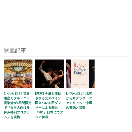
関連記事
[バルセロナ] 世界
[東京] 今最も注目
[バルセロナ] 琉球
遺産カタルーニャ
される元スペイン
からサグラダ・フ
音楽堂が6日間限定
国立バレエ団ダン
ァミリアへ：沖縄
で『日本人向け夏
サーによる舞台
の舞踊と音楽
休み特別プログラ
『NO』日本にてア
ム』を実施
ジア初演