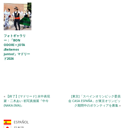
フォトギャラリ
ー：「BON
ODORI × JOTA
¡Bailamos
juntos!」マドリー
ド2026
«
【終了】[マドリード] 水中表現
[東京]「スペインオリンピック委員
家・二木あい 初写真個展『中今
会 CASA ESPAÑA」が東京オリンピッ
(NAKA-IMA)』
ク期間中のボランティアを募集
»
ESPAÑOL
日本語