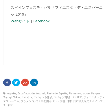
スペインフェスティバル『フィエスタ・デ・エスパーニ
ャ 2019』
Webサイト
|
Facebook
españa
,
España-Japón
,
festival
,
Fiesta de España
,
Flamenco
,
japon
,
Parque
Yoyogi
,
Tokio
,
スペイン
,
スペインを体験
,
スペイン料理
,
パエリア
,
フィエスタ・デ・
エスパーニャ
,
フラメンコ
,
代々木公園イベント広場
,
日本
,
日本最大級のスペインフェ
ス
,
東京