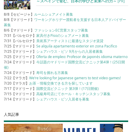
～スペインで育む、日本の学びと未来への力～
[PR]
8/8【セビージャ】
ルームシェアメイト募集
8/8【マドリード】
ワーキングホリデー渡航者を支援する日本人アドバイザー
募集
8/6【マドリード】
ファッションEC営業スタッフ募集
7/31【バルセロナ】
家具付きPisoのシェアメート募集
7/31【バルセロナ】
美術系アーティストに最適なスタジオ賃貸
7/25【マドリード】
Se alquila apartamento exterior en zona Pacifico
7/25【マドリード】
シェアハウス・ピソ 9月からの入居者募集
7/25【マドリード】
Oferta de empleo: Profesor de japonés idioma materno
7/24【マドリード】
今話題のマドリード国際交流ピクニック第4弾！(25日開
催)
7/24【マドリード】
寿司を握れる方募集
7/22【マラガ】
We’re looking for Japanese gamers to test video games!
7/20【マラガ】
お茶・情報交換できる方を探しています
7/17【マドリード】
国際交流ピクニック 第3弾！(17日開催)
7/15【マドリード】
高級寿司店にてホール・キッチンスタッフ募集
7/14【マドリード】
シェアハウス・ピソ入居者を募集
人気記事