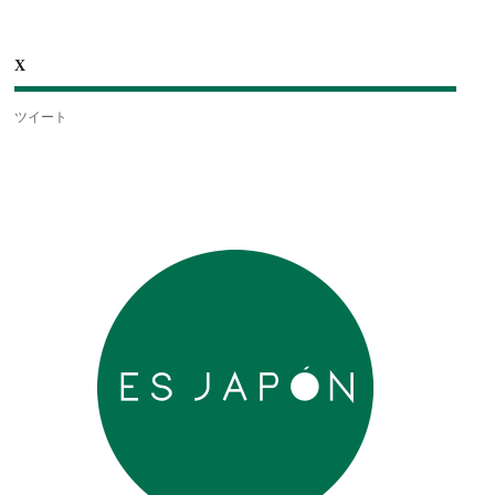
X
ツイート