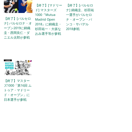
【終了】[マドリー
【終了】[バルセロ
ド] マスターズ
ナ] 錦織圭、杉田祐
1000『Mutua
一選手がバルセロ
【終了】[バルセロ
Madrid Open
ナ・オープン・バ
ナ] バルセロナ・オ
2018』に錦織圭・
ンコ・サバデル
ープン2019に錦織
杉田祐一・大坂な
2018参戦
圭・西岡良仁・ダ
おみ選手等が参戦
ニエル太郎が参戦
【終了】マスター
ズ1000「第16回 ム
トゥア・マドリー
ド・オープン」に
日本選手が参戦