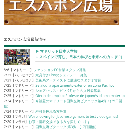
エスハポン広場 最新情報
▶︎ マドリッド日本人学校
～スペインで育む、日本の学びと未来への力～
[PR]
8/6【マドリード】
ファッションEC営業スタッフ募集
7/31【バルセロナ】
家具付きPisoのシェアメート募集
7/31【バルセロナ】
美術系アーティストに最適なスタジオ賃貸
7/25【マドリード】
Se alquila apartamento exterior en zona Pacifico
7/25【マドリード】
シェアハウス・ピソ 9月からの入居者募集
7/25【マドリード】
Oferta de empleo: Profesor de japonés idioma materno
7/24【マドリード】
今話題のマドリード国際交流ピクニック第4弾！(25日開
催)
7/24【マドリード】
寿司を握れる方募集
7/22【マラガ】
We’re looking for Japanese gamers to test video games!
7/20【マラガ】
お茶・情報交換できる方を探しています
7/17【マドリード】
国際交流ピクニック 第3弾！(17日開催)