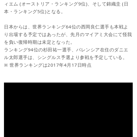
ィエム (オーストリア・ランキング9位)、そして錦織圭 (日
本・ランキング5位)となる。
日本からは、世界ランキング64位の西岡良仁選手も本戦よ
り出場する予定ではあったが、先月のマイアミ大会にて怪我
を負い復帰時期は未定となった。
ランキング94位の杉田祐一選手、バレンシア在住のダニエ
ル太郎選手は、シングルス予選より参戦を予定している。
※ 世界ランキングは2017年4月17日時点