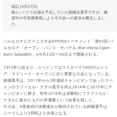
追記 (4月27日)
第2シードで出場を予定していた錦織圭選手ですが、練
習中の手首痛再発により今大会への参加を断念しまし
た。
バルセロナにてテニス大会ATP500トーナメント「第65回 バ
ルセロナ・オープン・バンコ・サバデル (Barcelona Open
Banc Sabadell)」が4月22日〜30日まで開催される。
1953年に始まり、スペインではマスターズ1000のムトゥ
ア・マドリード・オープンに次ぐ重要な大会となっている。
錦織選手は、2011年から3年連続チャンピオンであったスペ
インのラファエル・ナダル選手を抑え2014年と2015年にチ
ャンピオンに輝き、昨年2016年は決勝戦にてラファエル・
ナダルに敗れたものの準優勝という結果を残した。
今大会、4度連続の決勝進出が期待されている錦織選手は、
シードにより2回戦より出場となる。