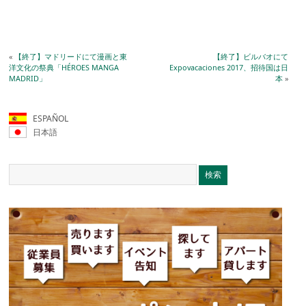
«
【終了】マドリードにて漫画と東
【終了】ビルバオにて
洋文化の祭典「HÉROES MANGA
Expovacaciones 2017、招待国は日
MADRID」
本
»
ESPAÑOL
日本語