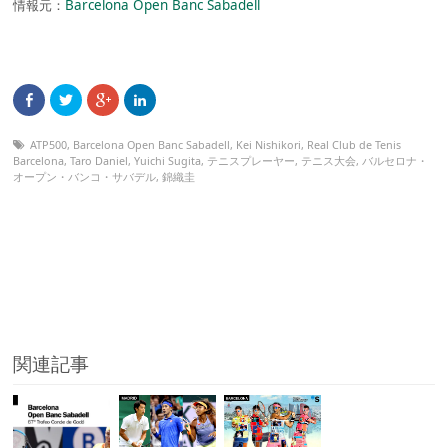
情報元：
Barcelona Open Banc Sabadell
ATP500
,
Barcelona Open Banc Sabadell
,
Kei Nishikori
,
Real Club de Tenis
Barcelona
,
Taro Daniel
,
Yuichi Sugita
,
テニスプレーヤー
,
テニス大会
,
バルセロナ・
オープン・バンコ・サバデル
,
錦織圭
関連記事