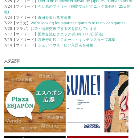
7/25【マドリード】
Oferta de empleo: Profesor de japonés idioma materno
7/24【マドリード】
今話題のマドリード国際交流ピクニック第4弾！(25日開
催)
7/24【マドリード】
寿司を握れる方募集
7/22【マラガ】
We’re looking for Japanese gamers to test video games!
7/20【マラガ】
お茶・情報交換できる方を探しています
7/17【マドリード】
国際交流ピクニック 第3弾！(17日開催)
7/15【マドリード】
高級寿司店にてホール・キッチンスタッフ募集
7/14【マドリード】
シェアハウス・ピソ入居者を募集
人気記事