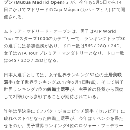
プン (Mutua Madrid Open) 』
が、今年も5月5日から14
日にかけてマドリードのCaja Mágica (カハ・マヒカ) にて開
催される。
ムトゥア・マドリード・オープンは、男子はATP World
Tour マスターズ1000のカテゴリーで、ランキングトップ30
の選手には参加義務があり、ドロー数は56S / 28Q / 24D。
女子はWTA Tour プレミア・マンダトリーとなり、ドロー数
は64S / 32Q / 28Dとなる。
日本人選手としては、女子世界ランキング52位の
土居美咲
選手
(女子世界ランキング2017年5月1日時点)、そして男子
世界ランキング7位の
錦織圭選手
が、右手首の怪我から回復
して2回戦から参戦することが期待されている。
昨年は準決勝にてノバク・ジョコビッチ選手（セルビア）に
破れベスト4となった錦織圭選手が、今年はリベンジを果た
せるのか。男子世界ランキング4位のロジャー・フェデラー