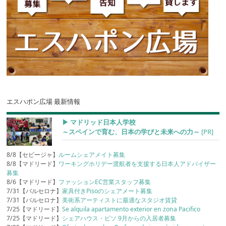
エスハポン広場 最新情報
▶︎ マドリッド日本人学校
～スペインで育む、日本の学びと未来への力～
[PR]
8/8【セビージャ】
ルームシェアメイト募集
8/8【マドリード】
ワーキングホリデー渡航者を支援する日本人アドバイザー
募集
8/6【マドリード】
ファッションEC営業スタッフ募集
7/31【バルセロナ】
家具付きPisoのシェアメート募集
7/31【バルセロナ】
美術系アーティストに最適なスタジオ賃貸
7/25【マドリード】
Se alquila apartamento exterior en zona Pacifico
7/25【マドリード】
シェアハウス・ピソ 9月からの入居者募集