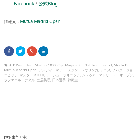
Facebook
/
公式Blog
情報元：
Mutua Madrid Open
ATP World Tour Masters 1000
,
Caja Mágica
,
Kei Nishikori
,
madrid
,
Misaki Doi
,
Mutua Madrid Open
,
アンディ・マリー
,
スタン・ワウリンカ
,
テニス
,
ノバク・ジョ
コビッチ
,
マスターズ1000
,
ミロシュ・ラオニッチ
,
ムトゥア・マドリード・オープン
,
ラファエル・ナダル
,
土居美咲
,
日本選手
,
錦織圭
関連記事