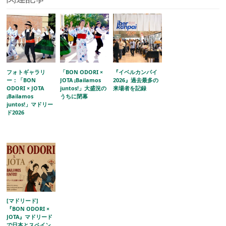
フォトギャラリ
「BON ODORI ×
『イベルカンパイ
ー：「BON
JOTA ¡Bailamos
2026』過去最多の
ODORI × JOTA
juntos!」大盛況の
来場者を記録
¡Bailamos
うちに閉幕
juntos!」マドリー
ド2026
[マドリード]
『BON ODORI ×
JOTA』マドリード
で日本とスペイン