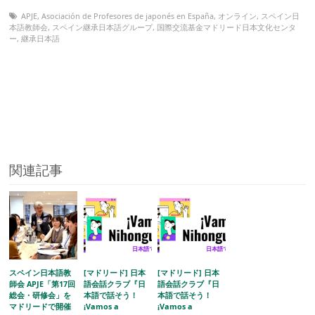
APJE
,
Asociación de Profesores de japonés en España
,
オンライン
,
スペイン日
本語教師会
,
スペイン継承日本語グループ
,
国際交流基金マドリード日本文化センタ
ー
,
継承日本語
関連記事
スペイン日本語教
[マドリード] 日本
[マドリード] 日本
師会 APJE「第17回
語会話クラブ『日
語会話クラブ『日
総会・研修会」を
本語で話そう！
本語で話そう！
マドリードで開催
¡Vamos a
¡Vamos a