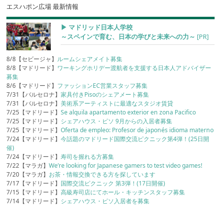
エスハポン広場 最新情報
▶︎ マドリッド日本人学校
～スペインで育む、日本の学びと未来への力～
[PR]
8/8【セビージャ】
ルームシェアメイト募集
8/8【マドリード】
ワーキングホリデー渡航者を支援する日本人アドバイザー
募集
8/6【マドリード】
ファッションEC営業スタッフ募集
7/31【バルセロナ】
家具付きPisoのシェアメート募集
7/31【バルセロナ】
美術系アーティストに最適なスタジオ賃貸
7/25【マドリード】
Se alquila apartamento exterior en zona Pacifico
7/25【マドリード】
シェアハウス・ピソ 9月からの入居者募集
7/25【マドリード】
Oferta de empleo: Profesor de japonés idioma materno
7/24【マドリード】
今話題のマドリード国際交流ピクニック第4弾！(25日開
催)
7/24【マドリード】
寿司を握れる方募集
7/22【マラガ】
We’re looking for Japanese gamers to test video games!
7/20【マラガ】
お茶・情報交換できる方を探しています
7/17【マドリード】
国際交流ピクニック 第3弾！(17日開催)
7/15【マドリード】
高級寿司店にてホール・キッチンスタッフ募集
7/14【マドリード】
シェアハウス・ピソ入居者を募集