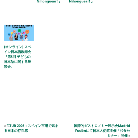
Nihonguear! 』
Nihonguear! 』
[オンライン] スペ
イン日本語教師会
『第5回 子どもの
日本語に関する座
談会』
«
FITUR 2026：スペイン市場で高ま
国際的ガストロノミー展示会Madrid
る日本の存在感
Fusiónにて日本大使館主催「和食セ
ミナー」開催
»