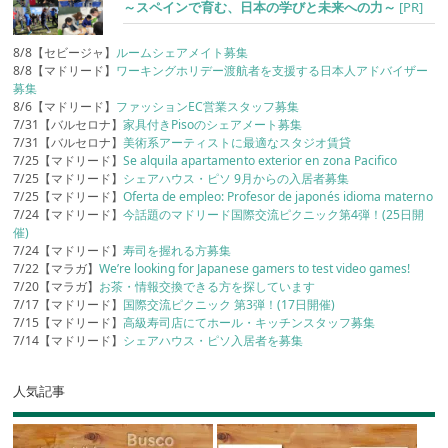
～スペインで育む、日本の学びと未来への力～
[PR]
8/8【セビージャ】
ルームシェアメイト募集
8/8【マドリード】
ワーキングホリデー渡航者を支援する日本人アドバイザー
募集
8/6【マドリード】
ファッションEC営業スタッフ募集
7/31【バルセロナ】
家具付きPisoのシェアメート募集
7/31【バルセロナ】
美術系アーティストに最適なスタジオ賃貸
7/25【マドリード】
Se alquila apartamento exterior en zona Pacifico
7/25【マドリード】
シェアハウス・ピソ 9月からの入居者募集
7/25【マドリード】
Oferta de empleo: Profesor de japonés idioma materno
7/24【マドリード】
今話題のマドリード国際交流ピクニック第4弾！(25日開
催)
7/24【マドリード】
寿司を握れる方募集
7/22【マラガ】
We’re looking for Japanese gamers to test video games!
7/20【マラガ】
お茶・情報交換できる方を探しています
7/17【マドリード】
国際交流ピクニック 第3弾！(17日開催)
7/15【マドリード】
高級寿司店にてホール・キッチンスタッフ募集
7/14【マドリード】
シェアハウス・ピソ入居者を募集
人気記事