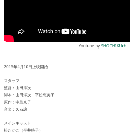
Youtube by
SHOCHIKUch
2015年4月10日上映開始
スタッフ
監督：山田洋次
脚本：山田洋次、平松恵美子
原作：中島京子
音楽：久石譲
メインキャスト
松たかこ（平井時子）