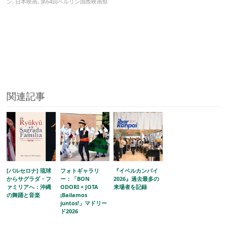
ン
,
日本映画
,
第64回ベルリン国際映画祭
関連記事
[バルセロナ] 琉球
フォトギャラリ
『イベルカンパイ
からサグラダ・フ
ー：「BON
2026』過去最多の
ァミリアへ：沖縄
ODORI × JOTA
来場者を記録
の舞踊と音楽
¡Bailamos
juntos!」マドリー
ド2026