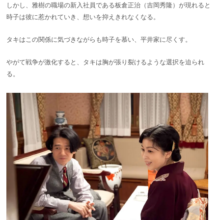
しかし、雅樹の職場の新入社員である板倉正治（吉岡秀隆）が現れると
時子は彼に惹かれていき、想いを抑えきれなくなる。
タキはこの関係に気づきながらも時子を慕い、平井家に尽くす。
やがて戦争が激化すると、タキは胸が張り裂けるような選択を迫られ
る。