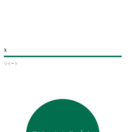
X
ツイート