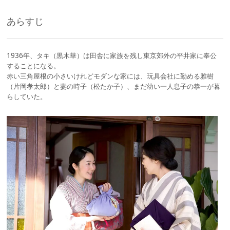
あらすじ
1936年、タキ（黒木華）は田舎に家族を残し東京郊外の平井家に奉公
することになる。
赤い三角屋根の小さいけれどモダンな家には、玩具会社に勤める雅樹
（片岡孝太郎）と妻の時子（松たか子）、まだ幼い一人息子の恭一が暮
らしていた。