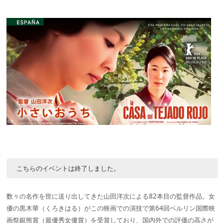
こちらのイベントは終了しました。
数々の名作を世に送り出してきた山田洋次による82本目の監督作品。女
優の黒木華（くろきはる）がこの映画での演技で第64回ベルリン国際映
画祭銀熊賞（最優秀女優賞）を受賞しており、国内外での評価の高さが