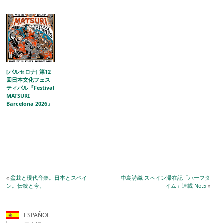
[バルセロナ] 第12
回日本文化フェス
ティバル『Festival
MATSURI
Barcelona 2026』
«
盆栽と現代音楽。日本とスペイ
中島詩織 スペイン滞在記「ハーフタ
ン。伝統と今。
イム」連載 No.5
»
ESPAÑOL