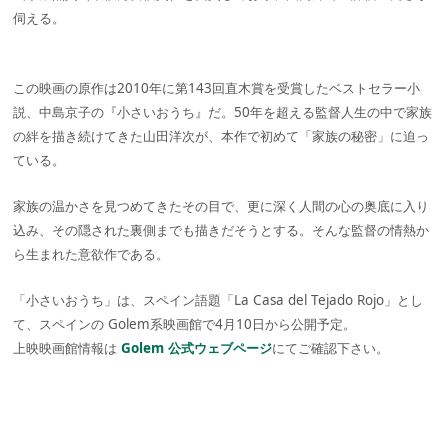
伺える。
この映画の原作は2010年に第143回直木賞を受賞したベストセラー小
説、中島京子の『小さいおうち』だ。50年を超える監督人生の中で家族
の絆を描き続けてきた山田洋次が、本作で初めて「家族の秘密」に迫っ
ている。
家族の温かさを見つめてきたその目で、更に深く人間の心の奥底に入り
込み、その隠された裏側までも描きだそうとする。そんな監督の情熱か
ら生まれた意欲作である。
「小さいおうち」は、スペイン語題「La Casa del Tejado Rojo」とし
て、スペインの Golem系映画館で4月10日から公開予定。
上映映画館情報は
Golem 公式ウェブページ
にてご確認下さい。