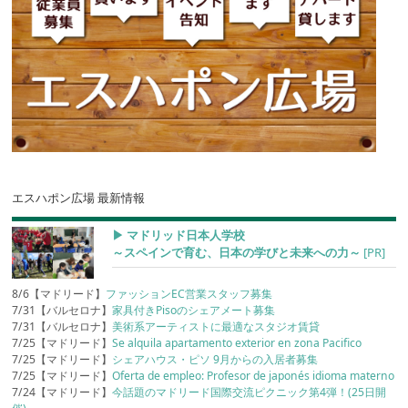
エスハポン広場 最新情報
▶︎ マドリッド日本人学校
～スペインで育む、日本の学びと未来への力～
[PR]
8/6【マドリード】
ファッションEC営業スタッフ募集
7/31【バルセロナ】
家具付きPisoのシェアメート募集
7/31【バルセロナ】
美術系アーティストに最適なスタジオ賃貸
7/25【マドリード】
Se alquila apartamento exterior en zona Pacifico
7/25【マドリード】
シェアハウス・ピソ 9月からの入居者募集
7/25【マドリード】
Oferta de empleo: Profesor de japonés idioma materno
7/24【マドリード】
今話題のマドリード国際交流ピクニック第4弾！(25日開