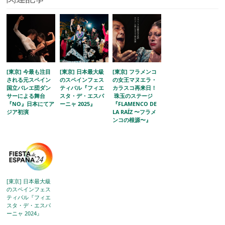
[東京] 今最も注目
[東京] 日本最大級
[東京] フラメンコ
される元スペイン
のスペインフェス
の女王マヌエラ・
国立バレエ団ダン
ティバル『フィエ
カラスコ再来日！
サーによる舞台
スタ・デ・エスパ
珠玉のステージ
『NO』日本にてア
ーニャ 2025』
『FLAMENCO DE
ジア初演
LA RAÍZ 〜フラメ
ンコの根源〜』
[東京] 日本最大級
のスペインフェス
ティバル『フィエ
スタ・デ・エスパ
ーニャ 2024』