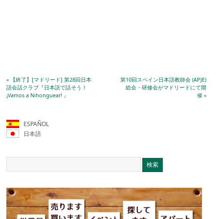
«
【終了】[マドリード] 第28回日本
第10回スペイン日本語教師会 (APJE)
語会話クラブ『日本語で話そう！
総会・研修会がマドリードにて開
¡Vamos a Nihonguear! 』
催
»
ESPAÑOL
日本語