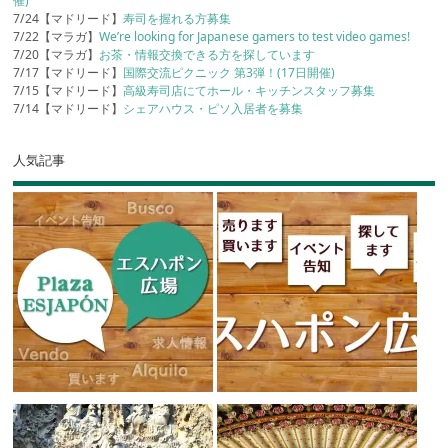
催)
7/24【マドリード】
寿司を握れる方募集
7/22【マラガ】
We’re looking for Japanese gamers to test video games!
7/20【マラガ】
お茶・情報交換できる方を探しています
7/17【マドリード】
国際交流ピクニック 第3弾！(17日開催)
7/15【マドリード】
高級寿司店にてホール・キッチンスタッフ募集
7/14【マドリード】
シェアハウス・ピソ入居者を募集
人気記事