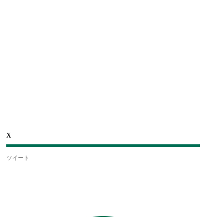
X
ツイート