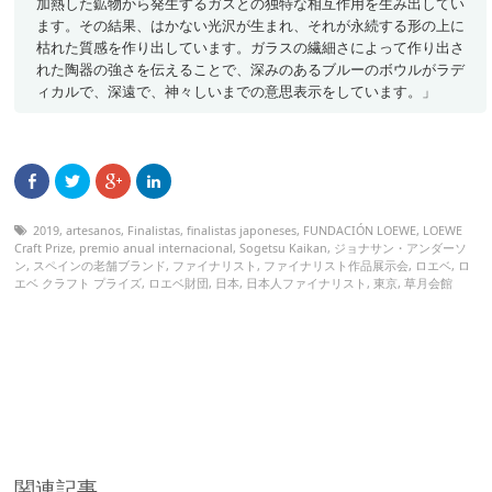
加熱した鉱物から発生するガスとの独特な相互作用を生み出してい
ます。その結果、はかない光沢が生まれ、それが永続する形の上に
枯れた質感を作り出しています。ガラスの繊細さによって作り出さ
れた陶器の強さを伝えることで、深みのあるブルーのボウルがラデ
ィカルで、深遠で、神々しいまでの意思表示をしています。」
2019
,
artesanos
,
Finalistas
,
finalistas japoneses
,
FUNDACIÓN LOEWE
,
LOEWE
Craft Prize
,
premio anual internacional
,
Sogetsu Kaikan
,
ジョナサン・アンダーソ
ン
,
スペインの老舗ブランド
,
ファイナリスト
,
ファイナリスト作品展示会
,
ロエベ
,
ロ
エベ クラフト プライズ
,
ロエベ財団
,
日本
,
日本人ファイナリスト
,
東京
,
草月会館
関連記事