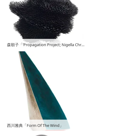
森順子「’Propagation Project; Nigella Chrysanthemum’」
西川雅典「Form Of The Wind」