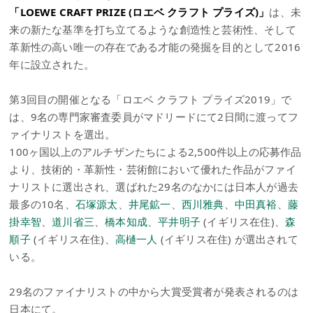
「LOEWE CRAFT PRIZE (ロエベ クラフト プライズ)」
は、未
来の新たな基準を打ち立てるような創造性と芸術性、そして
革新性の高い唯一の存在である才能の発掘を目的として2016
年に設立された。
第3回目の開催となる「ロエベ クラフト プライズ2019」で
は、9名の専門家審査委員がマドリードにて2日間に渡ってフ
ァイナリストを選出。
100ヶ国以上のアルチザンたちによる2,500件以上の応募作品
より、技術的・革新性・芸術館において優れた作品がファイ
ナリストに選出され、選ばれた29名のなかには日本人が過去
最多の10名、
石塚源太
、
井尾鉱一
、
西川雅典
、
中田真裕
、
藤
掛幸智
、
道川省三
、
橋本知成
、
平井明子
(イギリス在住)、
森
順子
(イギリス在住)、
高樋一人
(イギリス在住) が選出されて
いる。
29名のファイナリストの中から大賞受賞者が発表されるのは
日本にて。