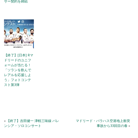
サー契約を締結
【終了】[日本] Rマ
ドリードのユニフ
ォームが当たる！
「ソランを飲んで
レアルを応援しよ
う」フォトコンテ
スト第3弾
«
【終了】吉田健一 津軽三味線 バレ
マドリード・バラハス空港地上衝突
ンシア・ソロコンサート
事故から33回目の春
»