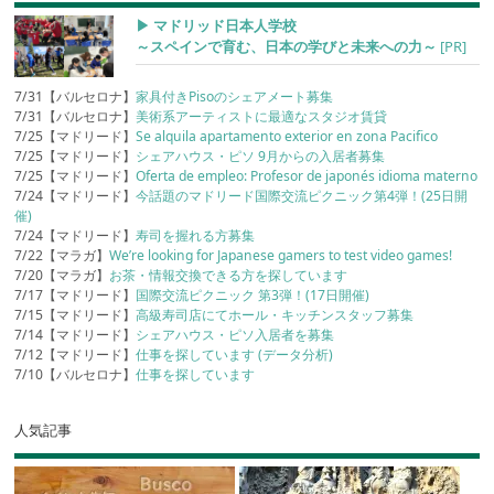
▶︎ マドリッド日本人学校
～スペインで育む、日本の学びと未来への力～
[PR]
7/31【バルセロナ】
家具付きPisoのシェアメート募集
7/31【バルセロナ】
美術系アーティストに最適なスタジオ賃貸
7/25【マドリード】
Se alquila apartamento exterior en zona Pacifico
7/25【マドリード】
シェアハウス・ピソ 9月からの入居者募集
7/25【マドリード】
Oferta de empleo: Profesor de japonés idioma materno
7/24【マドリード】
今話題のマドリード国際交流ピクニック第4弾！(25日開
催)
7/24【マドリード】
寿司を握れる方募集
7/22【マラガ】
We’re looking for Japanese gamers to test video games!
7/20【マラガ】
お茶・情報交換できる方を探しています
7/17【マドリード】
国際交流ピクニック 第3弾！(17日開催)
7/15【マドリード】
高級寿司店にてホール・キッチンスタッフ募集
7/14【マドリード】
シェアハウス・ピソ入居者を募集
7/12【マドリード】
仕事を探しています (データ分析)
7/10【バルセロナ】
仕事を探しています
人気記事