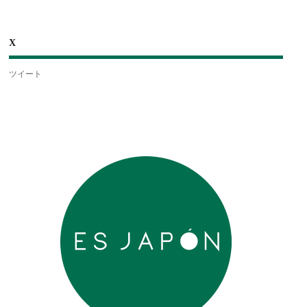
X
ツイート