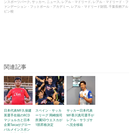
ンスポーツパーク
,
サッカー
,
ニュース
,
レアル・マドリード
,
レアル・マドリード・フ
ァンデーション・フットボール・アカデミー
,
レアル・マドリード財団
,
千葉長柄アル
ビン校
関連記事
日本代表MF久保建
スペイン・サッカ
サッカー日本代表
英選手在籍のRCD
ーリーグ 岡崎慎司
MF香川真司選手が
マジョルカと日本
所属SDウエスカが
レアル・サラゴサ
企業Taicaがグロー
1部昇格決定
へ完全移籍
バルメインスポン