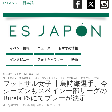
ESPAÑOL
I
日本語
イベント情報
ニュース
おすすめ情報
インタビュー
フォトギャラリー
映画
現在のページ :
ホーム
»
ニュース
»
フットサル女子 中島詩織選手、今シーズンもスペイン一部リーグのBurela FSにてプレーが決定
フットサル女子 中島詩織選手、今
シーズンもスペイン一部リーグの
Burela FSにてプレーが決定
ESJAPON
26, 8月, 2015
ニュース