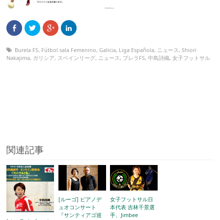
Burela FS
,
Fútbol sala Femenino
,
Galicia
,
Liga Española
,
ニュース
,
Shiori
Nakajima
,
ガリシア
,
スペインリーグ
,
ニュース
,
ブレラFS
,
中島詩織
,
女子フットサル
関連記事
[ルーゴ] ピアノデ
女子フットサル日
ュオコンサート
本代表 吉林千景選
『サンティアゴ巡
手、Jimbee