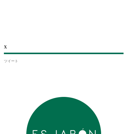
X
ツイート