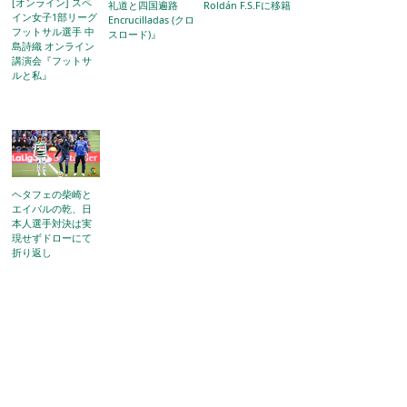
[オンライン] スペ
礼道と四国遍路
Roldán F.S.Fに移籍
イン女子1部リーグ
Encrucilladas (クロ
フットサル選手 中
スロード)』
島詩織 オンライン
講演会『フットサ
ルと私』
ヘタフェの柴崎と
エイバルの乾、日
本人選手対決は実
現せずドローにて
折り返し