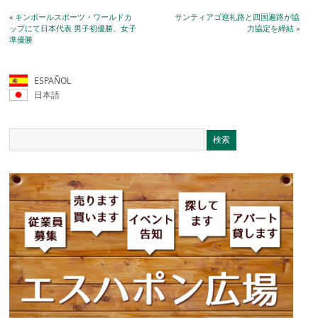
«
キンボールスポーツ・ワールドカ
サンティアゴ巡礼路と四国遍路が協
ップにて日本代表 男子初優勝、女子
力協定を締結
»
準優勝
ESPAÑOL
日本語