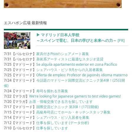
エスハポン広場 最新情報
▶︎ マドリッド日本人学校
～スペインで育む、日本の学びと未来への力～
[PR]
7/31【バルセロナ】
家具付きPisoのシェアメート募集
7/31【バルセロナ】
美術系アーティストに最適なスタジオ賃貸
7/25【マドリード】
Se alquila apartamento exterior en zona Pacifico
7/25【マドリード】
シェアハウス・ピソ 9月からの入居者募集
7/25【マドリード】
Oferta de empleo: Profesor de japonés idioma materno
7/24【マドリード】
今話題のマドリード国際交流ピクニック第4弾！(25日開
催)
7/24【マドリード】
寿司を握れる方募集
7/22【マラガ】
We’re looking for Japanese gamers to test video games!
7/20【マラガ】
お茶・情報交換できる方を探しています
7/17【マドリード】
国際交流ピクニック 第3弾！(17日開催)
7/15【マドリード】
高級寿司店にてホール・キッチンスタッフ募集
7/14【マドリード】
シェアハウス・ピソ入居者を募集
7/12【マドリード】
仕事を探しています (データ分析)
7/10【バルセロナ】
仕事を探しています