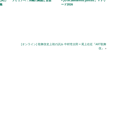
人向け
ァミリアへ：沖縄の舞踊と音楽
× JOTA ¡Bailamos juntos!」マドリ
施
ード2026
[オンライン] 歌舞伎史上初の試み 中村壱太郎 × 尾上右近『ART歌舞
伎』
»