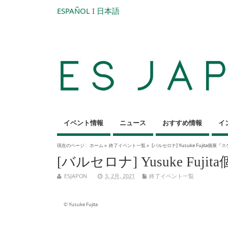
ESPAÑOL
I
日本語
イベント情報
ニュース
おすすめ情報
イ
現在のページ :
ホーム
»
終了イベント一覧
»
[バルセロナ] Yusuke Fujita個展『スケ
[バルセロナ] Yusuke Fuji
ESJAPON
3, 2月, 2021
終了イベント一覧
©️ Yusuke Fujita