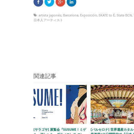
artista japonés
,
Barcelona
,
Exposición
,
SKATE to É
,
State BCN
,
日本人アーティスト
関連記事
[サラゴサ] 展覧会『SUSUME！ミゲ
[バルセロナ] 世界遺産カタ