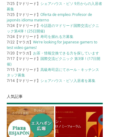
7/25【マドリード】
シェアハウス・ピソ 9月からの入居者
募集
7/25【マドリード】
Oferta de empleo: Profesor de
japonés idioma materno
7/24【マドリード】
今話題のマドリード国際交流ピクニ
ック第4弾！(25日開催)
7/24【マドリード】
寿司を握れる方募集
7/22【マラガ】
We’re looking for Japanese gamers to
test video games!
7/20【マラガ】
お茶・情報交換できる方を探しています
7/17【マドリード】
国際交流ピクニック 第3弾！(17日開
催)
7/15【マドリード】
高級寿司店にてホール・キッチンス
タッフ募集
7/14【マドリード】
シェアハウス・ピソ入居者を募集
人気記事