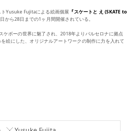
suke Fujitaによる絵画個展
『スケートと え (SKATE to
2月1日から28日までの1ヶ月間開催されている。
ら始めたスケボーの世界に魅了され、2018年よりバルセロナに拠点
みを絵にした、オリジナルアートワークの制作に力を入れて
╳ Yusuke Fujita