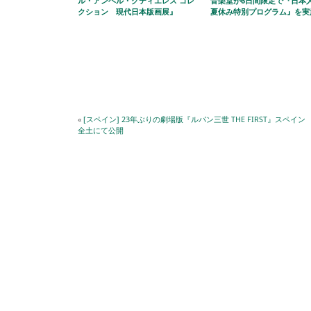
ル・アンヘル・グティエレス コレ
音楽堂が6日間限定で『日本
クション 現代日本版画展』
夏休み特別プログラム』を実
«
[スペイン] 23年ぶりの劇場版『ルパン三世 THE FIRST』スペイン
全土にて公開