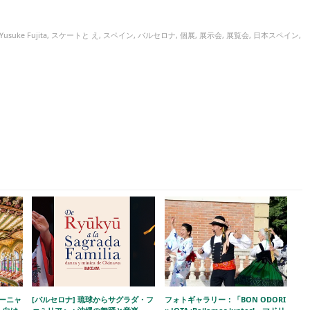
Yusuke Fujita
,
スケートと え
,
スペイン
,
バルセロナ
,
個展
,
展示会
,
展覧会
,
日本スペイン
,
ルーニャ
[バルセロナ] 琉球からサグラダ・フ
フォトギャラリー：「BON ODORI