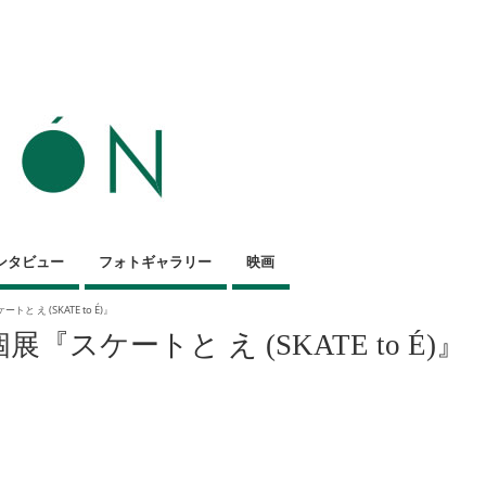
ンタビュー
フォトギャラリー
映画
ートと え (SKATE to É)』
ta個展『スケートと え (SKATE to É)』