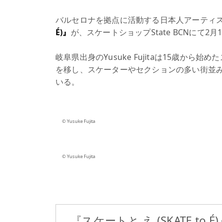
バルセロナを拠点に活動する日本人アーティストYu
É)』
が、スケートショップState BCNにて
岐阜県出身のYusuke Fujitaは15歳か
を移し、スケーターやセクションの多い街並
いる。
©️ Yusuke Fujita
©️ Yusuke Fujita
『スケートと え (SKATE to É)』 