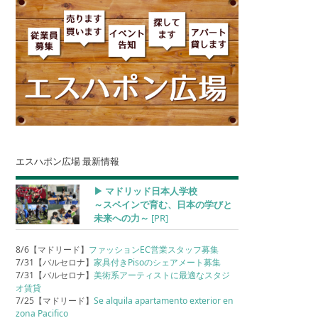
エスハポン広場 最新情報
▶︎ マドリッド日本人学校
～スペインで育む、日本の学びと
未来への力～
[PR]
8/6【マドリード】
ファッションEC営業スタッフ募集
7/31【バルセロナ】
家具付きPisoのシェアメート募集
7/31【バルセロナ】
美術系アーティストに最適なスタジ
オ賃貸
7/25【マドリード】
Se alquila apartamento exterior en
zona Pacifico