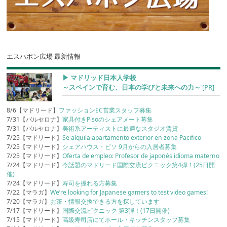
エスハポン広場 最新情報
▶︎ マドリッド日本人学校
～スペインで育む、日本の学びと未来への力～
[PR]
8/6【マドリード】
ファッションEC営業スタッフ募集
7/31【バルセロナ】
家具付きPisoのシェアメート募集
7/31【バルセロナ】
美術系アーティストに最適なスタジオ賃貸
7/25【マドリード】
Se alquila apartamento exterior en zona Pacifico
7/25【マドリード】
シェアハウス・ピソ 9月からの入居者募集
7/25【マドリード】
Oferta de empleo: Profesor de japonés idioma materno
7/24【マドリード】
今話題のマドリード国際交流ピクニック第4弾！(25日開
催)
7/24【マドリード】
寿司を握れる方募集
7/22【マラガ】
We’re looking for Japanese gamers to test video games!
7/20【マラガ】
お茶・情報交換できる方を探しています
7/17【マドリード】
国際交流ピクニック 第3弾！(17日開催)
7/15【マドリード】
高級寿司店にてホール・キッチンスタッフ募集