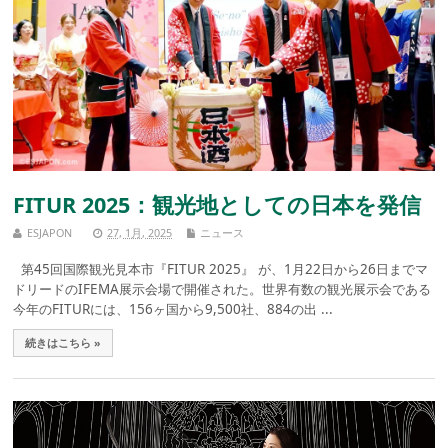
FITUR 2025：観光地としての日本を発信
ESJAPON
27, 1月, 2025
ニュース
第45回国際観光見本市『FITUR 2025』 が、1月22日から26日までマ
ドリードのIFEMA展示会場で開催された。世界有数の観光展示会である
今年のFITURには、156ヶ国から9,500社、884の出 ...
続きはこちら »