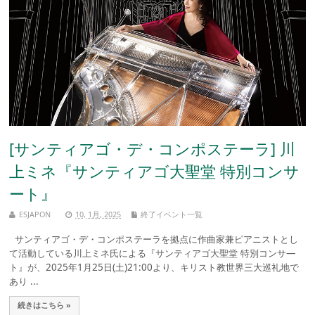
[サンティアゴ・デ・コンポステーラ] 川
上ミネ『サンティアゴ大聖堂 特別コンサ
ート』
ESJAPON
10, 1月, 2025
終了イベント一覧
サンティアゴ・デ・コンポステーラを拠点に作曲家兼ピアニストとし
て活動している川上ミネ氏による『サンティアゴ大聖堂 特別コンサ—
ト』が、2025年1月25日(土)21:00より、キリスト教世界三大巡礼地で
あり ...
続きはこちら »