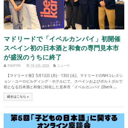
マドリードで「イベルカンパイ」初開催
スペイン初の日本酒と和食の専門見本市
が盛況のうちに終了
ESJAPON
19, 5月, 2025
ニュース
【マドリード発】5月12日 (月)・13日 (火)、マドリードのNHコレクシ
ョン・ユーロビルディング・ホテルにて、スペインおよびポルトガルで
初となる日本酒と和食に特化した見本市「イベルカンパイ (Iberk ...
続きはこちら »