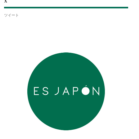
X
ツイート