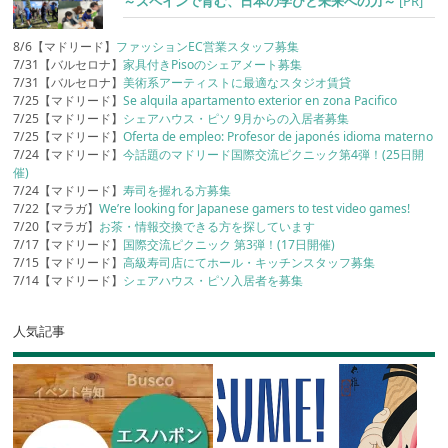
～スペインで育む、日本の学びと未来への力～
[PR]
8/6【マドリード】
ファッションEC営業スタッフ募集
7/31【バルセロナ】
家具付きPisoのシェアメート募集
7/31【バルセロナ】
美術系アーティストに最適なスタジオ賃貸
7/25【マドリード】
Se alquila apartamento exterior en zona Pacifico
7/25【マドリード】
シェアハウス・ピソ 9月からの入居者募集
7/25【マドリード】
Oferta de empleo: Profesor de japonés idioma materno
7/24【マドリード】
今話題のマドリード国際交流ピクニック第4弾！(25日開
催)
7/24【マドリード】
寿司を握れる方募集
7/22【マラガ】
We’re looking for Japanese gamers to test video games!
7/20【マラガ】
お茶・情報交換できる方を探しています
7/17【マドリード】
国際交流ピクニック 第3弾！(17日開催)
7/15【マドリード】
高級寿司店にてホール・キッチンスタッフ募集
7/14【マドリード】
シェアハウス・ピソ入居者を募集
人気記事