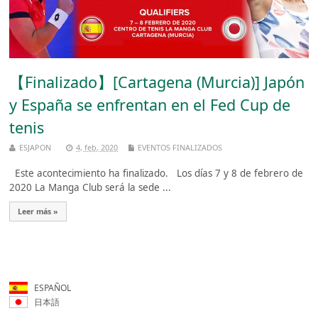
【Finalizado】[Cartagena (Murcia)] Japón
y España se enfrentan en el Fed Cup de
tenis
ESJAPON
4, feb, 2020
EVENTOS FINALIZADOS
Este acontecimiento ha finalizado. Los días 7 y 8 de febrero de
2020 La Manga Club será la sede ...
Leer más »
ESPAÑOL
日本語