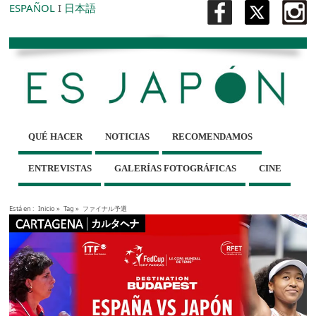
ESPAÑOL
I
日本語
QUÉ HACER
NOTICIAS
RECOMENDAMOS
ENTREVISTAS
GALERÍAS FOTOGRÁFICAS
CINE
Está en :
Inicio
»
Tag »
ファイナル予選