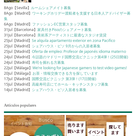
8Ago【Sevilla】
ルームシェアメイト募集
8Ago【Madrid】
ワーキングホリデー渡航者を支援する日本人アドバイザー募
集
6Ago【Madrid】
ファッションEC営業スタッフ募集
31Jul【Barcelona】
家具付きPisoのシェアメート募集
31Jul【Barcelona】
美術系アーティストに最適なスタジオ賃貸
25Jul【Madrid】
Se alquila apartamento exterior en zona Pacifico
25Jul【Madrid】
シェアハウス・ピソ 9月からの入居者募集
25Jul【Madrid】
Oferta de empleo: Profesor de japonés idioma materno
24Jul【Madrid】
今話題のマドリード国際交流ピクニック第4弾！(25日開催)
24Jul【Madrid】
寿司を握れる方募集
22Jul【Málaga】
We’re looking for Japanese gamers to test video games!
20Jul【Málaga】
お茶・情報交換できる方を探しています
17Jul【Madrid】
国際交流ピクニック 第3弾！(17日開催)
15Jul【Madrid】
高級寿司店にてホール・キッチンスタッフ募集
14Jul【Madrid】
シェアハウス・ピソ入居者を募集
Artículos populares