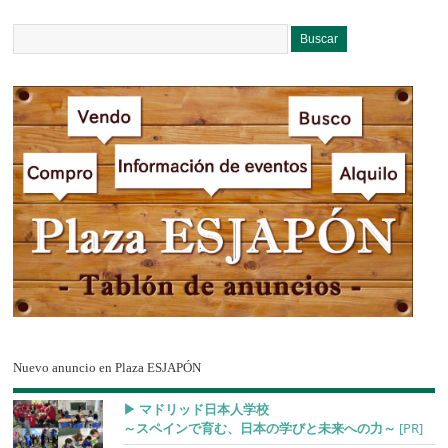
Nuevo anuncio en Plaza ESJAPÓN
▶︎ マドリッド日本人学校
～スペインで育む、日本の学びと未来への力～
[PR]