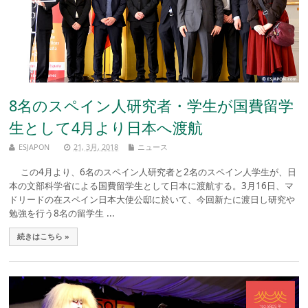
8名のスペイン人研究者・学生が国費留学
生として4月より日本へ渡航
ESJAPON
21, 3月, 2018
ニュース
この4月より、6名のスペイン人研究者と2名のスペイン人学生が、日
本の文部科学省による国費留学生として日本に渡航する。3月16日、マ
ドリードの在スペイン日本大使公邸に於いて、今回新たに渡日し研究や
勉強を行う8名の留学生 ...
続きはこちら »