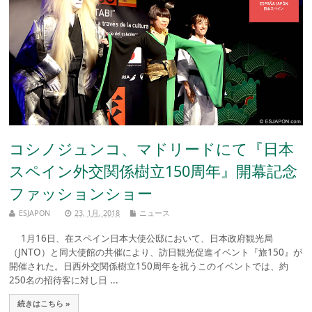
コシノジュンコ、マドリードにて『日本
スペイン外交関係樹立150周年』開幕記念
ファッションショー
ESJAPON
23, 1月, 2018
ニュース
1月16日、在スペイン日本大使公邸において、日本政府観光局
（JNTO）と同大使館の共催により、訪日観光促進イベント『旅150』が
開催された。日西外交関係樹立150周年を祝うこのイベントでは、約
250名の招待客に対し日 ...
続きはこちら »