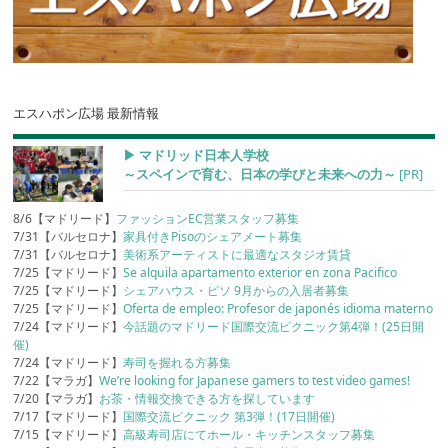
エスハポン広場 最新情報
▶︎ マドリッド日本人学校
～スペインで育む、日本の学びと未来への力～
[PR]
8/6【マドリード】
ファッションEC営業スタッフ募集
7/31【バルセロナ】
家具付きPisoのシェアメート募集
7/31【バルセロナ】
美術系アーティストに最適なスタジオ賃貸
7/25【マドリード】
Se alquila apartamento exterior en zona Pacifico
7/25【マドリード】
シェアハウス・ピソ 9月からの入居者募集
7/25【マドリード】
Oferta de empleo: Profesor de japonés idioma materno
7/24【マドリード】
今話題のマドリード国際交流ピクニック第4弾！(25日開
催)
7/24【マドリード】
寿司を握れる方募集
7/22【マラガ】
We’re looking for Japanese gamers to test video games!
7/20【マラガ】
お茶・情報交換できる方を探しています
7/17【マドリード】
国際交流ピクニック 第3弾！(17日開催)
7/15【マドリード】
高級寿司店にてホール・キッチンスタッフ募集