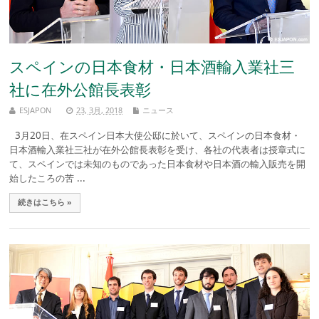
スペインの日本食材・日本酒輸入業社三
社に在外公館長表彰
ESJAPON
23, 3月, 2018
ニュース
3月20日、在スペイン日本大使公邸に於いて、スペインの日本食材・
日本酒輸入業社三社が在外公館長表彰を受け、各社の代表者は授章式に
て、スペインでは未知のものであった日本食材や日本酒の輸入販売を開
始したころの苦 ...
続きはこちら »