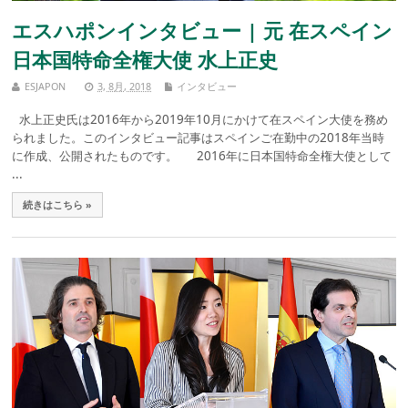
エスハポンインタビュー | 元 在スペイン
日本国特命全権大使 水上正史
ESJAPON
3, 8月, 2018
インタビュー
水上正史氏は2016年から2019年10月にかけて在スペイン大使を務め
られました。このインタビュー記事はスペインご在勤中の2018年当時
に作成、公開されたものです。 2016年に日本国特命全権大使として
...
続きはこちら »