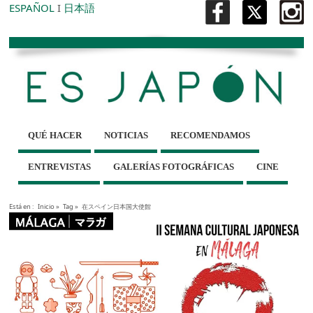
ESPAÑOL
I
日本語
QUÉ HACER
NOTICIAS
RECOMENDAMOS
ENTREVISTAS
GALERÍAS FOTOGRÁFICAS
CINE
Está en :
Inicio
»
Tag »
在スペイン日本国大使館