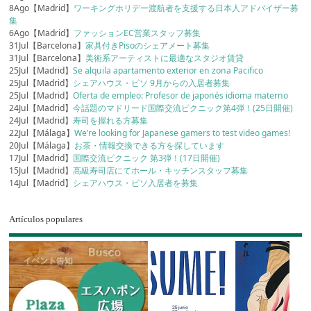
8Ago【Madrid】
ワーキングホリデー渡航者を支援する日本人アドバイザー募
集
6Ago【Madrid】
ファッションEC営業スタッフ募集
31Jul【Barcelona】
家具付きPisoのシェアメート募集
31Jul【Barcelona】
美術系アーティストに最適なスタジオ賃貸
25Jul【Madrid】
Se alquila apartamento exterior en zona Pacifico
25Jul【Madrid】
シェアハウス・ピソ 9月からの入居者募集
25Jul【Madrid】
Oferta de empleo: Profesor de japonés idioma materno
24Jul【Madrid】
今話題のマドリード国際交流ピクニック第4弾！(25日開催)
24Jul【Madrid】
寿司を握れる方募集
22Jul【Málaga】
We’re looking for Japanese gamers to test video games!
20Jul【Málaga】
お茶・情報交換できる方を探しています
17Jul【Madrid】
国際交流ピクニック 第3弾！(17日開催)
15Jul【Madrid】
高級寿司店にてホール・キッチンスタッフ募集
14Jul【Madrid】
シェアハウス・ピソ入居者を募集
Artículos populares