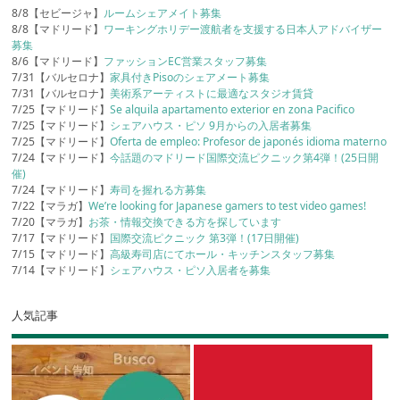
8/8【セビージャ】
ルームシェアメイト募集
8/8【マドリード】
ワーキングホリデー渡航者を支援する日本人アドバイザー
募集
8/6【マドリード】
ファッションEC営業スタッフ募集
7/31【バルセロナ】
家具付きPisoのシェアメート募集
7/31【バルセロナ】
美術系アーティストに最適なスタジオ賃貸
7/25【マドリード】
Se alquila apartamento exterior en zona Pacifico
7/25【マドリード】
シェアハウス・ピソ 9月からの入居者募集
7/25【マドリード】
Oferta de empleo: Profesor de japonés idioma materno
7/24【マドリード】
今話題のマドリード国際交流ピクニック第4弾！(25日開
催)
7/24【マドリード】
寿司を握れる方募集
7/22【マラガ】
We’re looking for Japanese gamers to test video games!
7/20【マラガ】
お茶・情報交換できる方を探しています
7/17【マドリード】
国際交流ピクニック 第3弾！(17日開催)
7/15【マドリード】
高級寿司店にてホール・キッチンスタッフ募集
7/14【マドリード】
シェアハウス・ピソ入居者を募集
人気記事