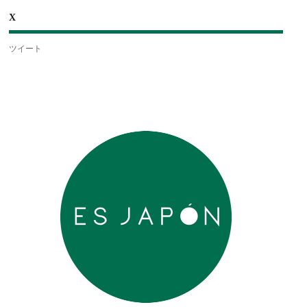
X
ツイート