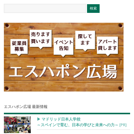
エスハポン広場 最新情報
▶︎ マドリッド日本人学校
～スペインで育む、日本の学びと未来への力～
[PR]