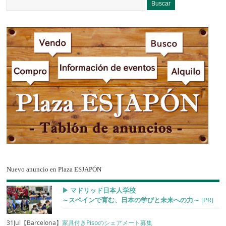
Nuevo anuncio en Plaza ESJAPÓN
▶︎ マドリッド日本人学校
～スペインで育む、日本の学びと未来への力～
[PR]
31Jul【Barcelona】
家具付きPisoのシェアメート募集