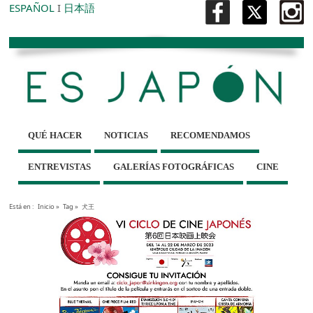
ESPAÑOL
I
日本語
QUÉ HACER
NOTICIAS
RECOMENDAMOS
ENTREVISTAS
GALERÍAS FOTOGRÁFICAS
CINE
Está en :
Inicio
»
Tag »
犬王