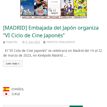
[MADRID] Embajada del Japón organiza
“VI Ciclo de Cine Japonés”
ESJAPON
6, mar, 2023
EVENTOS FINALIZADOS
El “VI Ciclo de Cine Japonés” se celebrará en Madrid del 14 al 22
de marzo de 2023, en Kinépolis Madrid ...
Leer más »
ESPAÑOL
日本語