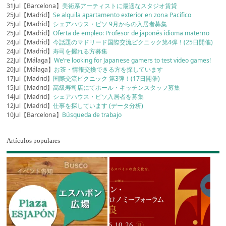
31Jul【Barcelona】
美術系アーティストに最適なスタジオ賃貸
25Jul【Madrid】
Se alquila apartamento exterior en zona Pacifico
25Jul【Madrid】
シェアハウス・ピソ 9月からの入居者募集
25Jul【Madrid】
Oferta de empleo: Profesor de japonés idioma materno
24Jul【Madrid】
今話題のマドリード国際交流ピクニック第4弾！(25日開催)
24Jul【Madrid】
寿司を握れる方募集
22Jul【Málaga】
We’re looking for Japanese gamers to test video games!
20Jul【Málaga】
お茶・情報交換できる方を探しています
17Jul【Madrid】
国際交流ピクニック 第3弾！(17日開催)
15Jul【Madrid】
高級寿司店にてホール・キッチンスタッフ募集
14Jul【Madrid】
シェアハウス・ピソ入居者を募集
12Jul【Madrid】
仕事を探しています (データ分析)
10Jul【Barcelona】
Búsqueda de trabajo
Artículos populares