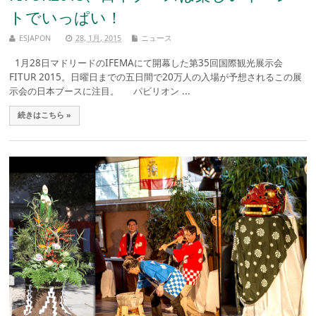
トでいっぱい！
ESJAPON
28, 1月, 2015
ニュース
1月28日マドリードのIFEMAにて開幕した第35回国際観光展示会
FITUR 2015。日曜日までの五日間で20万人の入場が予想されるこの展
示会の日本ブースに注目。 パビリオン ...
続きはこちら »