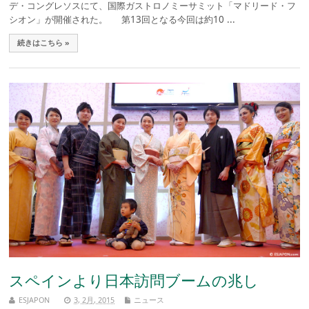
デ・コングレソスにて、国際ガストロノミーサミット「マドリード・フ
シオン」が開催された。 第13回となる今回は約10 ...
続きはこちら »
スペインより日本訪問ブームの兆し
ESJAPON
3, 2月, 2015
ニュース