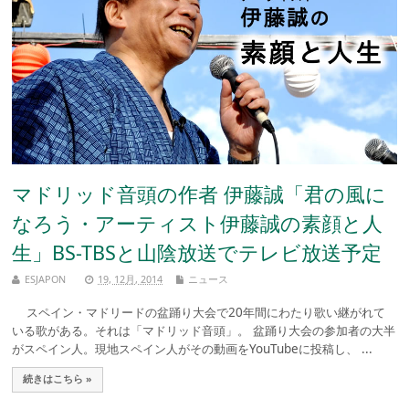
マドリッド音頭の作者 伊藤誠「君の風に
なろう・アーティスト伊藤誠の素顔と人
生」BS-TBSと山陰放送でテレビ放送予定
ESJAPON
19, 12月, 2014
ニュース
スペイン・マドリードの盆踊り大会で20年間にわたり歌い継がれて
いる歌がある。それは「マドリッド音頭」。 盆踊り大会の参加者の大半
がスペイン人。現地スペイン人がその動画をYouTubeに投稿し、 ...
続きはこちら »