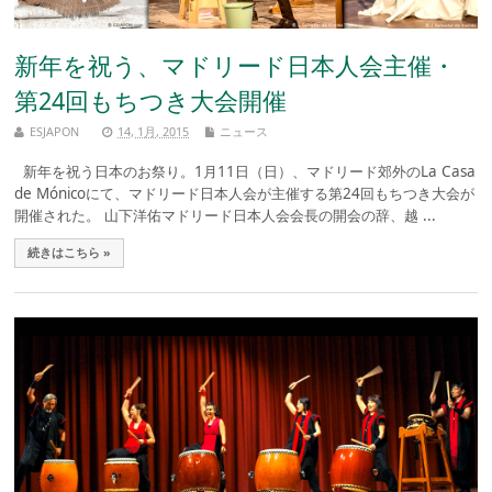
新年を祝う、マドリード日本人会主催・
第24回もちつき大会開催
ESJAPON
14, 1月, 2015
ニュース
新年を祝う日本のお祭り。1月11日（日）、マドリード郊外のLa Casa
de Mónicoにて、マドリード日本人会が主催する第24回もちつき大会が
開催された。 山下洋佑マドリード日本人会会長の開会の辞、越 ...
続きはこちら »