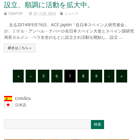
設立、順調に活動を拡大中。
ESJAPON
27, 11月, 2014
ニュース
去る2014年9月16日、ACE Japón「在日本スペイン人研究者会」
が、ミゲル・アンヘル・ナバーロ在日本スペイン大使とスペイン国研究
局長カルメン・ベラ女史のもとに設立され活動を開始し、設立 ...
続きはこちら »
«
‹
5
6
7
8
9
›
»
ESPAÑOL
日本語