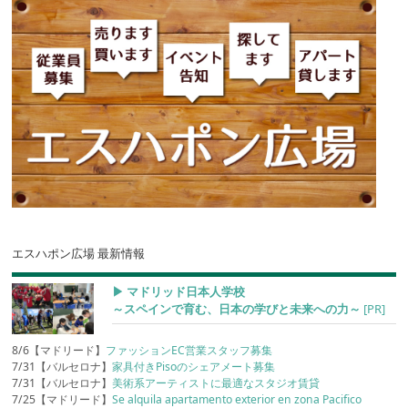
エスハポン広場 最新情報
▶︎ マドリッド日本人学校
～スペインで育む、日本の学びと未来への力～
[PR]
8/6【マドリード】
ファッションEC営業スタッフ募集
7/31【バルセロナ】
家具付きPisoのシェアメート募集
7/31【バルセロナ】
美術系アーティストに最適なスタジオ賃貸
7/25【マドリード】
Se alquila apartamento exterior en zona Pacifico