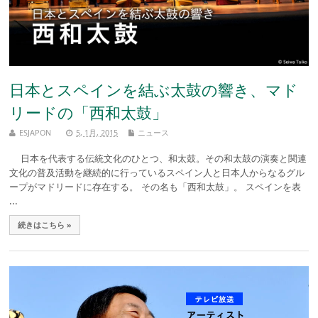
日本とスペインを結ぶ太鼓の響き、マド
リードの「西和太鼓」
ESJAPON
5, 1月, 2015
ニュース
日本を代表する伝統文化のひとつ、和太鼓。その和太鼓の演奏と関連
文化の普及活動を継続的に行っているスペイン人と日本人からなるグル
ープがマドリードに存在する。 その名も「西和太鼓」。 スペインを表
...
続きはこちら »