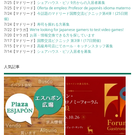
7/25【マドリード】
シェアハウス・ピソ 9月からの入居者募集
7/25【マドリード】
Oferta de empleo: Profesor de japonés idioma materno
7/24【マドリード】
今話題のマドリード国際交流ピクニック第4弾！(25日開
催)
7/24【マドリード】
寿司を握れる方募集
7/22【マラガ】
We’re looking for Japanese gamers to test video games!
7/20【マラガ】
お茶・情報交換できる方を探しています
7/17【マドリード】
国際交流ピクニック 第3弾！(17日開催)
7/15【マドリード】
高級寿司店にてホール・キッチンスタッフ募集
7/14【マドリード】
シェアハウス・ピソ入居者を募集
人気記事