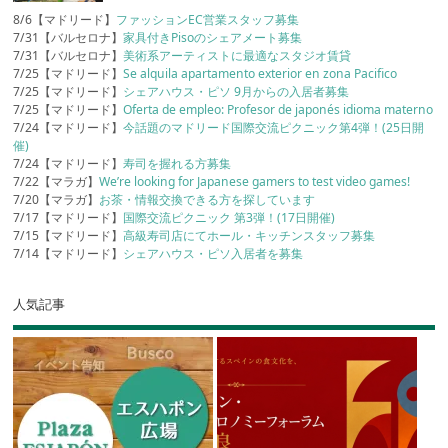
8/6【マドリード】
ファッションEC営業スタッフ募集
7/31【バルセロナ】
家具付きPisoのシェアメート募集
7/31【バルセロナ】
美術系アーティストに最適なスタジオ賃貸
7/25【マドリード】
Se alquila apartamento exterior en zona Pacifico
7/25【マドリード】
シェアハウス・ピソ 9月からの入居者募集
7/25【マドリード】
Oferta de empleo: Profesor de japonés idioma materno
7/24【マドリード】
今話題のマドリード国際交流ピクニック第4弾！(25日開
催)
7/24【マドリード】
寿司を握れる方募集
7/22【マラガ】
We’re looking for Japanese gamers to test video games!
7/20【マラガ】
お茶・情報交換できる方を探しています
7/17【マドリード】
国際交流ピクニック 第3弾！(17日開催)
7/15【マドリード】
高級寿司店にてホール・キッチンスタッフ募集
7/14【マドリード】
シェアハウス・ピソ入居者を募集
人気記事