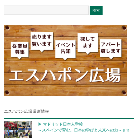
エスハポン広場 最新情報
▶︎ マドリッド日本人学校
～スペインで育む、日本の学びと未来への力～
[PR]