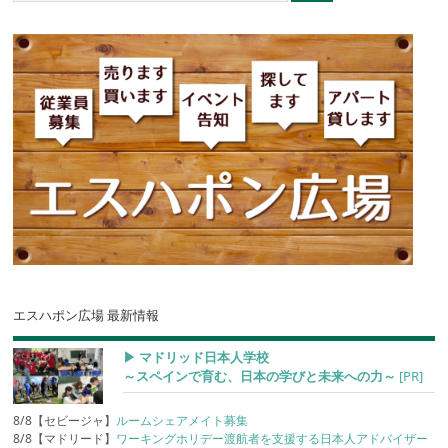
エスハポン広場 最新情報
▶︎ マドリッド日本人学校
～スペインで育む、日本の学びと未来への力～
[PR]
8/8【セビージャ】
ルームシェアメイト募集
8/8【マドリード】
ワーキングホリデー渡航者を支援する日本人アドバイザー