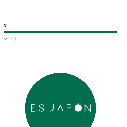
X
ツイート