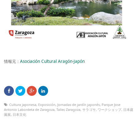
情報元：
Asociación Cultural Aragón-Japón
Cultura japonesa
,
Exposición
,
Jornadas de jardín japonés
,
Parque Jose
Antonio Labordeta de Zaragoza
,
Taller
,
Zaragoza
,
サラゴサ
,
ワークショップ
,
日本庭
園展
,
日本文化