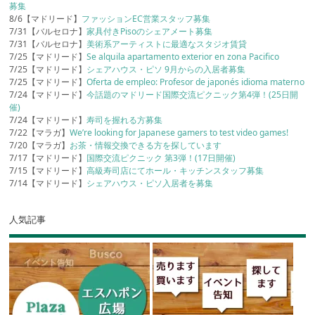
募集
8/6【マドリード】
ファッションEC営業スタッフ募集
7/31【バルセロナ】
家具付きPisoのシェアメート募集
7/31【バルセロナ】
美術系アーティストに最適なスタジオ賃貸
7/25【マドリード】
Se alquila apartamento exterior en zona Pacifico
7/25【マドリード】
シェアハウス・ピソ 9月からの入居者募集
7/25【マドリード】
Oferta de empleo: Profesor de japonés idioma materno
7/24【マドリード】
今話題のマドリード国際交流ピクニック第4弾！(25日開
催)
7/24【マドリード】
寿司を握れる方募集
7/22【マラガ】
We’re looking for Japanese gamers to test video games!
7/20【マラガ】
お茶・情報交換できる方を探しています
7/17【マドリード】
国際交流ピクニック 第3弾！(17日開催)
7/15【マドリード】
高級寿司店にてホール・キッチンスタッフ募集
7/14【マドリード】
シェアハウス・ピソ入居者を募集
人気記事