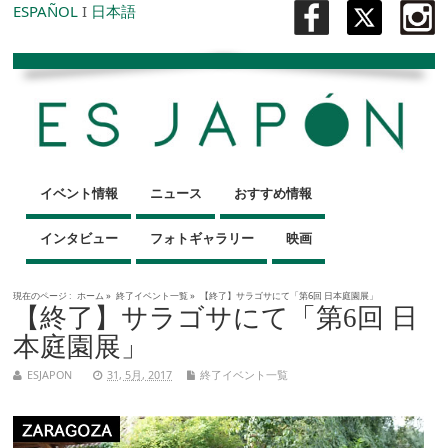
ESPAÑOL
I
日本語
イベント情報
ニュース
おすすめ情報
インタビュー
フォトギャラリー
映画
現在のページ :
ホーム
»
終了イベント一覧
»
【終了】サラゴサにて「第6回 日本庭園展」
【終了】サラゴサにて「第6回 日
本庭園展」
ESJAPON
31, 5月, 2017
終了イベント一覧