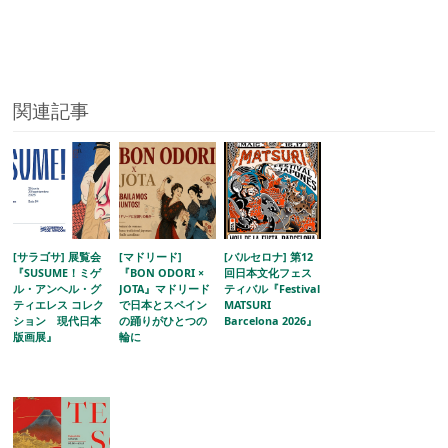
関連記事
[サラゴサ] 展覧会
[マドリード]
[バルセロナ] 第12
『SUSUME！ミゲ
『BON ODORI ×
回日本文化フェス
ル・アンヘル・グ
JOTA』マドリード
ティバル『Festival
ティエレス コレク
で日本とスペイン
MATSURI
ション 現代日本
の踊りがひとつの
Barcelona 2026』
版画展』
輪に