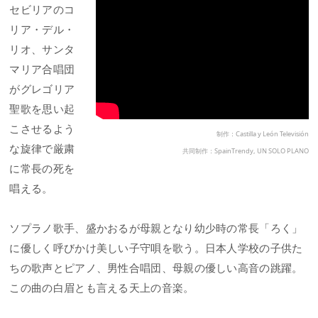
セビリアのコ
リア・デル・
リオ、サンタ
マリア合唱団
がグレゴリア
聖歌を思い起
こさせるよう
制作：Castilla y León Televisión
な旋律で厳粛
共同制作：SpainTrendy, UN SOLO PLANO
に常長の死を
唱える。
ソプラノ歌手、盛かおるが母親となり幼少時の常長「ろく」
に優しく呼びかけ美しい子守唄を歌う。日本人学校の子供た
ちの歌声とピアノ、男性合唱団、母親の優しい高音の跳躍。
この曲の白眉とも言える天上の音楽。