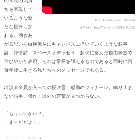
の常長の気持
ちを表現して
いるような新
制作：Castilla y León Televisión
たな旋律も加
共同制作：SpainTrendy, UN SOLO PLANO
わる。湧きあ
がる思いを縦横無尽にキャンパスに描いていくような叙事
詩、抒情詩、スペースオデッセイ。起伏に富んだ自由奔放で
伸びやかな表現、それは常長を讃えるものであると同時に四
百年後に生きる私たちへのメッセージでもある。
出演者全員が入っての桜吹雪、感動のフィナーレ。鳴り止ま
ない拍手。傑作！以外の言葉が見つからない。
「もういいかい？」
「ま～だだよ！」