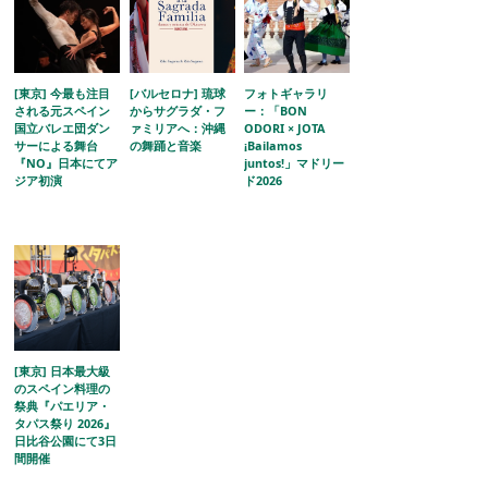
[東京] 今最も注目
[バルセロナ] 琉球
フォトギャラリ
される元スペイン
からサグラダ・フ
ー：「BON
国立バレエ団ダン
ァミリアへ：沖縄
ODORI × JOTA
サーによる舞台
の舞踊と音楽
¡Bailamos
『NO』日本にてア
juntos!」マドリー
ジア初演
ド2026
[東京] 日本最大級
のスペイン料理の
祭典『パエリア・
タパス祭り 2026』
日比谷公園にて3日
間開催