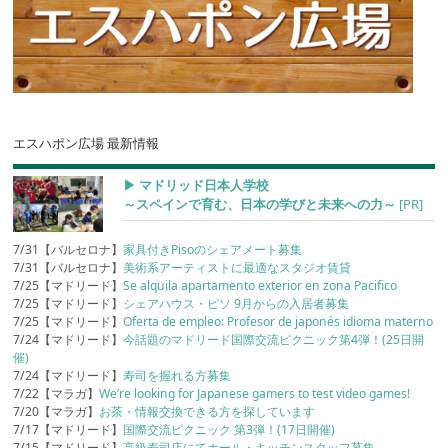
エスハポン広場 最新情報
▶︎ マドリッド日本人学校
～スペインで育む、日本の学びと未来への力～
[PR]
7/31【バルセロナ】
家具付きPisoのシェアメート募集
7/31【バルセロナ】
美術系アーティストに最適なスタジオ賃貸
7/25【マドリード】
Se alquila apartamento exterior en zona Pacifico
7/25【マドリード】
シェアハウス・ピソ 9月からの入居者募集
7/25【マドリード】
Oferta de empleo: Profesor de japonés idioma materno
7/24【マドリード】
今話題のマドリード国際交流ピクニック第4弾！(25日開
催)
7/24【マドリード】
寿司を握れる方募集
7/22【マラガ】
We’re looking for Japanese gamers to test video games!
7/20【マラガ】
お茶・情報交換できる方を探しています
7/17【マドリード】
国際交流ピクニック 第3弾！(17日開催)
7/15【マドリード】
高級寿司店にてホール・キッチンスタッフ募集