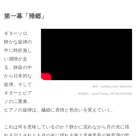
第一幕「帰郷」
ギターソロ、
静かな旋律の
中に時折激し
い感情が走
る。静寂の中
から日本的な
旋律、そして
制作：Castilla y León Televisión
ギターとピア
共同制作：SpainTrendy, UN SOLO PLANO
ノの二重奏。
ピアノの旋律は、繊細に表情と色合いを変えていく。
これは何を意味しているのか？静かに流れながら月の光に揺
れる川？それとも月の光に揺れる海？支倉常長の無意識の世