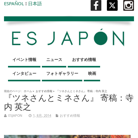
ESPAÑOL
I
日本語
イベント情報
ニュース
おすすめ情報
インタビュー
フォトギャラリー
映画
現在のページ :
ホーム
»
おすすめ情報
»
『ツネさんとミネさん』 寄稿：寺内 英之
『ツネさんとミネさん』 寄稿：寺
内 英之
ESJAPON
1, 8月, 2014
おすすめ情報