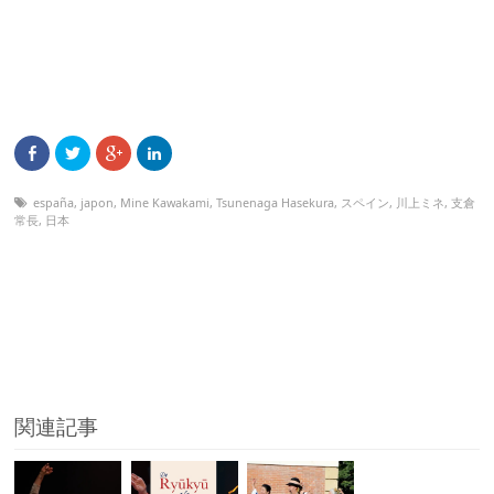
españa
,
japon
,
Mine Kawakami
,
Tsunenaga Hasekura
,
スペイン
,
川上ミネ
,
支倉
常長
,
日本
関連記事