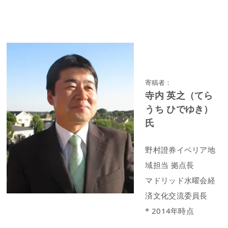
寄稿者：
寺内 英之（てら
うち ひでゆき）
氏
野村證券イベリア地
域担当 拠点長
マドリッド水曜会経
済文化交流委員長
* 2014年時点