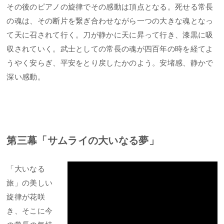
その後のピアノの旋律でその感動は頂点となる。死せる常長
の魂は、その断片を繋ぎ合わせながら一つの大きな魂となっ
て天に召されて行く。刀が静かに天に昇って行き、漆黒に吸
収されていく。武士としての常長の魂が四百年の時を経てよ
うやく安らぎ、平安をとり戻したかのよう。安堵感、静かで
深い感動。
第三幕「サムライの大いなる夢」
「大いなる
旅」の美しい
旋律が花咲
き、そこに今