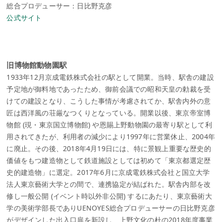
総合プロデューサー：日比野克彦
公式サイト
旧博物館動物園駅
1933年12月京成電鉄株式会社の駅として開業。当時、駅舎の建設
予定地が御料地であったため、御前会議での昭和天皇の勅裁を受
けての建設となり、こうした事情が考慮されてか、駅舎内外の意
匠は西洋風の荘厳なつくりとなっている。開業以後、東京帝室博
物館 (現・東京国立博物館) や恩賜上野動物園の最寄り駅として利
用されてきたが、利用者の減少により1997年に営業休止、2004年
に廃止。その後、2018年4月19日には、特に景観上重要な歴史的
価値をもつ建造物として鉄道施設としては初めて「東京都選定歴
史的建造物」に選定。2017年6月に京成電鉄株式会社と国立大学
法人東京藝術大学との間で、連携協定が結ばれた。駅舎内部を改
修し一般公開 (イベント時以外非公開) するにあたり、東京藝術大
学の美術学部長でありUENOYES総合プロデューサーの日比野克彦
がデザインした出入口扉を新設し、上野文化の杜の2018年度事業