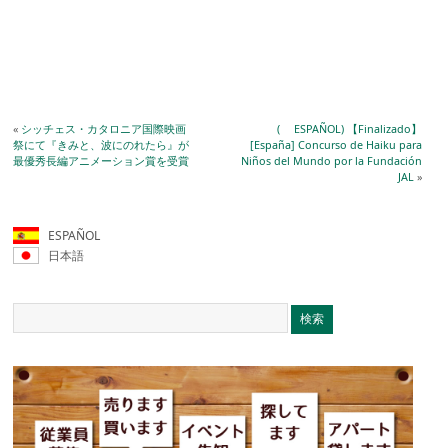
«
シッチェス・カタロニア国際映画
( ESPAÑOL) 【Finalizado】
祭にて『きみと、波にのれたら』が
[España] Concurso de Haiku para
最優秀長編アニメーション賞を受賞
Niños del Mundo por la Fundación
JAL
»
ESPAÑOL
日本語