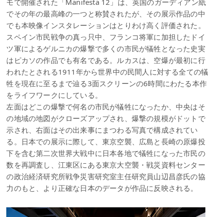
モで開催された「Manifesta 12」は、英国のガーディアン紙
でその年の最高峰の一つと称賛されたが、その展示作品の中
でも本映像インスタレーションはとりわけ高く評価された。
スペイン市民戦争の真っ只中、フランコ将軍に加担したドイ
ツ軍によるゲルニカの爆撃で多くの市民が犠牲となった史実
はピカソの作品でも有名である。ルカスは、空爆が最初に行
われたとされる1911年から世界中の民間人に対する全ての犠
牲を現在に至るまで辿る3面スクリーンの6時間にわたる本作
をライフワークにしている。
左面はどこの爆撃で何名の市民が犠牲になったか、中央はそ
の地域の地図がクローズアップされ、爆撃の規模がドットで
示され、右面はその出来事にまつわる写真で構成されてい
る。日本での展示に際して、東京空襲、広島と長崎の原爆投
下を含む第二次世界大戦中に日本各地で犠牲になった市民の
数を再調査し、江東区にある東京大空襲・戦災資料センター
の政治経済研究所戦争災害研究室主任研究員山辺昌彦氏の協
力のもと、より正確な日本のデータが作品に反映される。