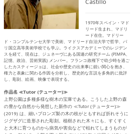
Castillo
1970年スペイン・マド
リード生まれ、マドリ
ード在住。マドリー
ド・コンプルテンセ大学で美術、マドリード自治大学で哲学、パ
リ国立高等美術学校でも学ぶ。ライクスアカデミーでのレジデン
スを経て、現在は、ジュネーヴにある国連の研究チーム (PIMPA、
記憶、政治、芸術実践) メンバー。フランコ政権下で幼少時を過ご
したカスティージョは、社会や歴史の出来事に鋭い関心を抱き、
権力と表象に関わる作因を分析し、歴史的な言説を多角的に批評
し、彫刻、絵画、映像で表現する。
作品名 ≪Tutor (テューター)≫
上野公園は多種多様な樹木の宝庫である。こうした上野の森
の豊かな自然から発想した新作の ≪Tutor (テューター)≫
(2019) は、細いブロンズ製の木の枝がともすれば折れそうに
ジグザグに造形された彫刻。植樹された木々にも、すくすく
と大木に育つものから病気や害虫などで枯れてしまうものが