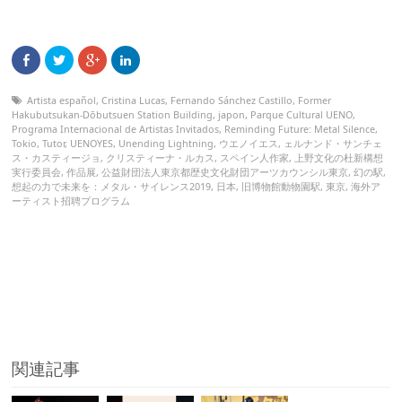
Artista español
,
Cristina Lucas
,
Fernando Sánchez Castillo
,
Former
Hakubutsukan-Dōbutsuen Station Building
,
japon
,
Parque Cultural UENO
,
Programa Internacional de Artistas Invitados
,
Reminding Future: Metal Silence
,
Tokio
,
Tutor
,
UENOYES
,
Unending Lightning
,
ウエノイエス
,
ェルナンド・サンチェ
ス・カスティージョ
,
クリスティーナ・ルカス
,
スペイン人作家
,
上野文化の杜新構想
実行委員会
,
作品展
,
公益財団法人東京都歴史文化財団アーツカウンシル東京
,
幻の駅
,
想起の力で未来を：メタル・サイレンス2019
,
日本
,
旧博物館動物園駅
,
東京
,
海外ア
ーティスト招聘プログラム
関連記事