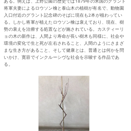
ある。例えば、上野公園の歴史では1879年の米国のグラント
将軍夫妻によるロウソン檜と泰山木の植樹が有名で、動物園
入口付近のグラント記念碑のそばに現在も2本が植わってい
る。しかし将軍が植えたロウソン檜は衰えており、現在、樹
勢の衰えを治療する処置などが施されている。カスティーリ
ョの木の新作は、人間より寿命が長い樹木も同様に、社会や
環境の変化で生と死が左右されること、人間のようにさまざ
まな生き方があること、そして健康とは、普通とは何かを問
いかけ、寛容でインクルーシヴな社会を示唆する作品であ
る。