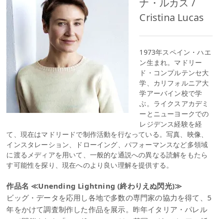
ナ・ルカス /
Cristina Lucas
1973年スペイン・ハエ
ン生まれ。マドリー
ド・コンプルテンセ大
学、カリフォルニア大
学アーバイン校で学
ぶ。ライクスアカデミ
ーとニューヨークでの
レジデンス経験を経
て、現在はマドリードで制作活動を行なっている。写真、映像、
インスタレーション、ドローイング、パフォーマンスなど多領域
に渡るメディアを用いて、一般的な通説への異なる読解をもたら
す可能性を探り、現在へのより良い理解を提供する。
作品名 ≪Unending Lightning (終わりえぬ閃光)≫
ビッグ・データを応用し各地で多数の専門家の協力を得て、5
年をかけて調査制作した作品を展示。昨年イタリア・パレル