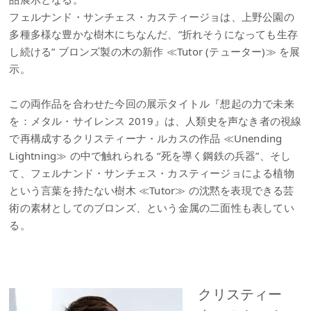
フェルナンド・サンチェス・カスティージョは、上野公園の
多種多様な豊かな樹木にちなんだ、”折れそうになっても生存
し続ける” ブロンズ製の木の新作 ≪Tutor (テューター)≫ を展
示。
この両作品を合わせた今回の展示タイトル『想起の力で未来
を：メタル・サイレンス 2019』は、人類史を声なき者の視線
で再構成するクリスティーナ・ルカスの作品 ≪Unending
Lightning≫ の中で触れられる “死を導く鋼鉄の兵器”、そし
て、フェルナンド・サンチェス・カスティージョによる植物
という言葉を持たない樹木 ≪Tutor≫ の沈黙を表現できる芸
術の素材としてのブロンズ、という金属の二面性も表してい
る。
クリスティー