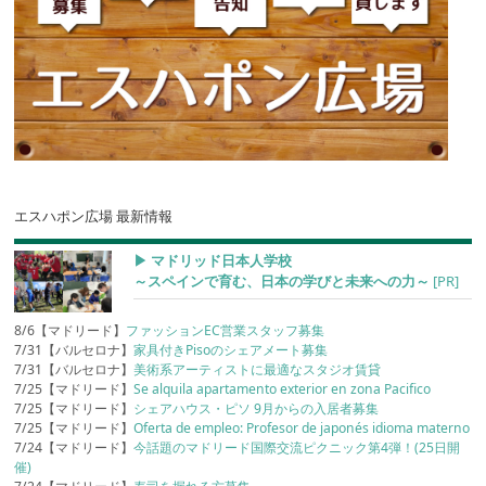
エスハポン広場 最新情報
▶︎ マドリッド日本人学校
～スペインで育む、日本の学びと未来への力～
[PR]
8/6【マドリード】
ファッションEC営業スタッフ募集
7/31【バルセロナ】
家具付きPisoのシェアメート募集
7/31【バルセロナ】
美術系アーティストに最適なスタジオ賃貸
7/25【マドリード】
Se alquila apartamento exterior en zona Pacifico
7/25【マドリード】
シェアハウス・ピソ 9月からの入居者募集
7/25【マドリード】
Oferta de empleo: Profesor de japonés idioma materno
7/24【マドリード】
今話題のマドリード国際交流ピクニック第4弾！(25日開
催)