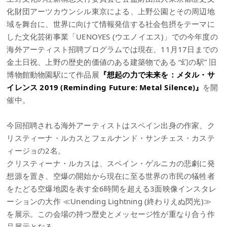
化財団アーツカウンシル東京による、上野公園とその周辺地
域を舞台に、世界に向けて情報発信する社会包摂をテーマに
した文化芸術事業「UENOYES (ウエノイエス)」での今年度の
海外アーティスト招聘プログラムでは現在、11月17日までの
金土日祝、上野の歴史的価値のある建築物である “幻の駅” 旧
博物館動物園駅にて作品展
『想起の力で未来を：メタル・サ
イレンス 2019 (Reminding Future: Metal Silence)』
を開
催中。
今回招聘される海外アーティストはスペイン出身の作家、ク
リスティーナ・ルカスとフェルナンド・サンチェス・カステ
ィージョの2名。
クリスティーナ・ルカスは、スペイン・ゲルニカの悲劇に発
想源を置き、空爆の開始から現在に至る世界の市民の犠牲者
をたどる空爆地図を表す全6時間を超える3面映像インスタレ
ーションの大作 ≪Unending Lightning (終わりえぬ閃光)≫
を展示。この会場の持つ歴史とメッセージ性が重なり合う作
品展示となる。