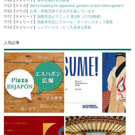
7/24【マドリード】
寿司を握れる方募集
7/22【マラガ】
We’re looking for Japanese gamers to test video games!
7/20【マラガ】
お茶・情報交換できる方を探しています
7/17【マドリード】
国際交流ピクニック 第3弾！(17日開催)
7/15【マドリード】
高級寿司店にてホール・キッチンスタッフ募集
7/14【マドリード】
シェアハウス・ピソ入居者を募集
人気記事