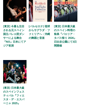
[東京] 今最も注目
[バルセロナ] 琉球
[東京] 日本最大級
される元スペイン
からサグラダ・フ
のスペイン料理の
国立バレエ団ダン
ァミリアへ：沖縄
祭典『パエリア・
サーによる舞台
の舞踊と音楽
タパス祭り 2026』
『NO』日本にてア
日比谷公園にて3日
ジア初演
間開催
[東京] 日本最大級
のスペインフェス
ティバル『フィエ
スタ・デ・エスパ
ーニャ 2025』