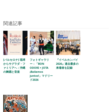
関連記事
[バルセロナ] 琉球
フォトギャラリ
『イベルカンパイ
からサグラダ・フ
ー：「BON
2026』過去最多の
ァミリアへ：沖縄
ODORI × JOTA
来場者を記録
の舞踊と音楽
¡Bailamos
juntos!」マドリー
ド2026