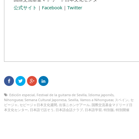
公式サイト
|
Facebook
|
Twitter
Edición especial
,
Festival de la guitarra de Sevilla
,
Idioma japonés
,
Nihonguear
,
Semana Cultural Japonesa
,
Sevilla
,
Vamos a Nihonguear
,
スペイン
,
セ
ビージャ
,
セビージャ日本文化週間
,
出張ニホンゲアール
,
国際交流基金マドリード日
本文化センター
,
日本語で話そう
,
日本語会話クラブ
,
日本語学習
,
特別版
,
特別開催