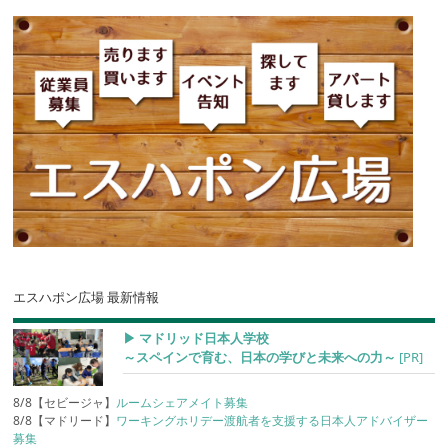
エスハポン広場 最新情報
▶︎ マドリッド日本人学校
～スペインで育む、日本の学びと未来への力～
[PR]
8/8【セビージャ】
ルームシェアメイト募集
8/8【マドリード】
ワーキングホリデー渡航者を支援する日本人アドバイザー
募集