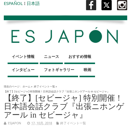
ESPAÑOL
I
日本語
イベント情報
ニュース
おすすめ情報
インタビュー
フォトギャラリー
映画
現在のページ :
ホーム
»
終了イベント一覧
»
【終了】[セビージャ] 特別開催！日本語会話クラブ『出張ニホンゲアール in セビージャ』
【終了】[セビージャ] 特別開催！
日本語会話クラブ『出張ニホンゲ
アール in セビージャ』
ESJAPON
17, 10月, 2018
終了イベント一覧