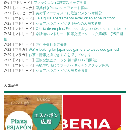
8/6【マドリード】
ファッションEC営業スタッフ募集
7/31【バルセロナ】
家具付きPisoのシェアメート募集
7/31【バルセロナ】
美術系アーティストに最適なスタジオ賃貸
7/25【マドリード】
Se alquila apartamento exterior en zona Pacifico
7/25【マドリード】
シェアハウス・ピソ 9月からの入居者募集
7/25【マドリード】
Oferta de empleo: Profesor de japonés idioma materno
7/24【マドリード】
今話題のマドリード国際交流ピクニック第4弾！(25日開
催)
7/24【マドリード】
寿司を握れる方募集
7/22【マラガ】
We’re looking for Japanese gamers to test video games!
7/20【マラガ】
お茶・情報交換できる方を探しています
7/17【マドリード】
国際交流ピクニック 第3弾！(17日開催)
7/15【マドリード】
高級寿司店にてホール・キッチンスタッフ募集
7/14【マドリード】
シェアハウス・ピソ入居者を募集
人気記事