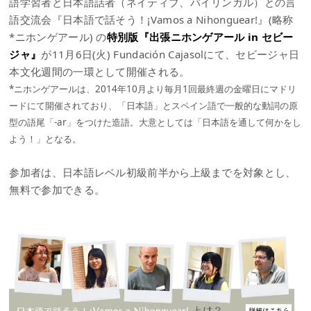
語学習者と日本語話者（ネイティブ、バイリンガル）との言
語交流会『日本語で話そう！¡Vamos a Nihonguear!』(略称
*ニホンゲアール) の
特別版『出張ニホンゲアール in セビー
ジャ』
が11月6日(火) Fundación Cajasolにて、セビージャ日
本文化週間の一環として開催される。
*ニホンゲアールは、2014年10月より毎月1回最終週の金曜日にマドリ
ードにて開催されており、「日本語」とスペイン語で一般的な動詞の原
型の語尾「-ar」をつけた造語。大意としては「日本語を通して何かをし
よう！」となる。
参加者は、日本語レベル初級前半から上級までを対象とし、
無料で参加できる。