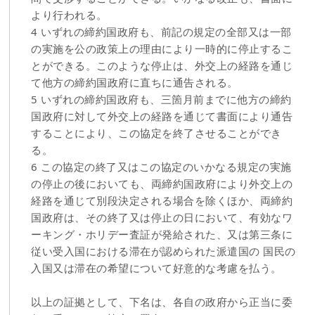
より行われる。
4 いずれの締約国政府も、前記の規定の全部又は一部
の実施を公の政策上の理由により一時的に停止するこ
とができる。このような停止は、外交上の経路を通じ
て他方の締約国政府に直ちに通告される。
5 いずれの締約国政府も、三箇月前までに他方の締約
国政府に対して外交上の経路を通じて書面により通告
することにより、この協定を終了させることができ
る。
6 この協定の終了又はこの協定のいかなる規定の実施
の停止の後においても、両締約国政府により外交上の
経路を通じて別段決定される場合を除くほか、両締約
国政府は、その終了又は停止の日において、有効なワ
ーキング・ホリデー査証が発給された、又は第三条に
従い受入国における滞在が認められた派遣国の 国民の
入国又は滞在の希望について好意的な考慮を払う。
以上の証拠として、下名は、各自の政府から正当に委