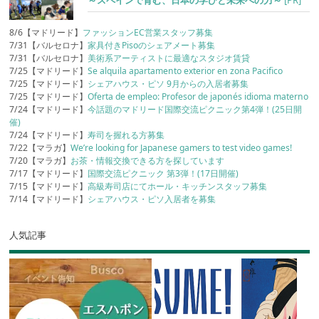
8/6【マドリード】
ファッションEC営業スタッフ募集
7/31【バルセロナ】
家具付きPisoのシェアメート募集
7/31【バルセロナ】
美術系アーティストに最適なスタジオ賃貸
7/25【マドリード】
Se alquila apartamento exterior en zona Pacifico
7/25【マドリード】
シェアハウス・ピソ 9月からの入居者募集
7/25【マドリード】
Oferta de empleo: Profesor de japonés idioma materno
7/24【マドリード】
今話題のマドリード国際交流ピクニック第4弾！(25日開
催)
7/24【マドリード】
寿司を握れる方募集
7/22【マラガ】
We’re looking for Japanese gamers to test video games!
7/20【マラガ】
お茶・情報交換できる方を探しています
7/17【マドリード】
国際交流ピクニック 第3弾！(17日開催)
7/15【マドリード】
高級寿司店にてホール・キッチンスタッフ募集
7/14【マドリード】
シェアハウス・ピソ入居者を募集
人気記事