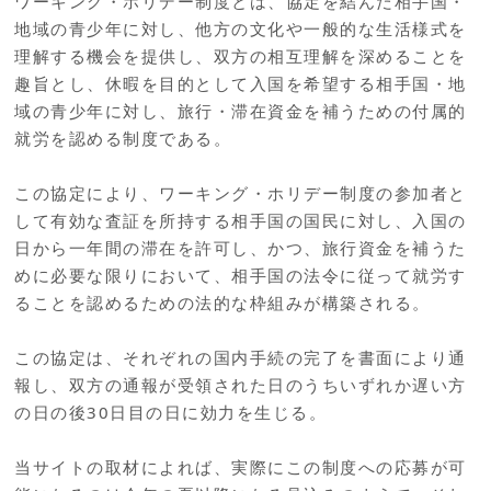
ワーキング・ホリデー制度とは、協定を結んだ相手国・
地域の青少年に対し、他方の文化や一般的な生活様式を
理解する機会を提供し、双方の相互理解を深めることを
趣旨とし、休暇を目的として入国を希望する相手国・地
域の青少年に対し、旅行・滞在資金を補うための付属的
就労を認める制度である。
この協定により、ワーキング・ホリデー制度の参加者と
して有効な査証を所持する相手国の国民に対し、入国の
日から一年間の滞在を許可し、かつ、旅行資金を補うた
めに必要な限りにおいて、相手国の法令に従って就労す
ることを認めるための法的な枠組みが構築される。
この協定は、それぞれの国内手続の完了を書面により通
報し、双方の通報が受領された日のうちいずれか遅い方
の日の後30日目の日に効力を生じる。
当サイトの取材によれば、実際にこの制度への応募が可