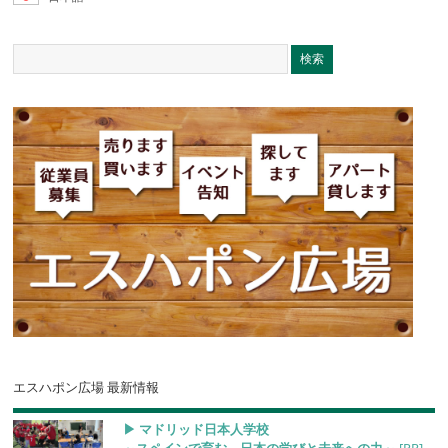
エスハポン広場 最新情報
▶︎ マドリッド日本人学校
～スペインで育む、日本の学びと未来への力～
[PR]