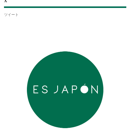
X
ツイート