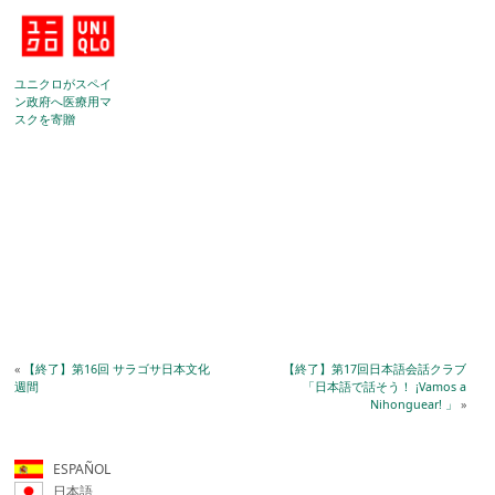
ユニクロがスペイ
ン政府へ医療用マ
スクを寄贈
«
【終了】第16回 サラゴサ日本文化
【終了】第17回日本語会話クラブ
週間
「日本語で話そう！ ¡Vamos a
Nihonguear! 」
»
ESPAÑOL
日本語