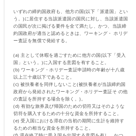
いずれの締約国政府も、他方の国(以下「派遣国」とい
う。)に居住する当該派遣国の国民に対し、当該派遣国
の国民が次に掲げる要件を全て満たし、かつ、当該締
約国政府が適当と認めるときは、ワーキング・ ホリデ
ー査証を無償で発給する。
(a) 主として休暇を過ごすために他方の国(以下「受入
国」という。)に入国する意図を有すること。
(b) ワーキング・ホリデー査証申請時の年齢が十八歳
以上三十歳以下であること。
(c) 被扶養者を同伴しないこと(被扶養者が当該締約国
政府から発給されたワーキング・ホリデー査証そ の他
の査証を所持する場合を除く。)。
(d) 有効な旅券及び帰国のための切符又はそのような
切符を購入するための十分な資金を所持すること。
(e) 受入国における滞在の当初の期間に生計を維持す
るための相当な資金を所持すること。
(f) 滞在終了時に受入国を出国する意図を有し、かつ、