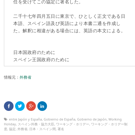
任を受けてこの協定に署名した。
二千十七年四月五日に東京で、ひとしく正文である日
本語、スペイン語及び英語により本書二通を作成し
た。解釈に相違がある場合には、英語の本文による。
日本国政府のために
スペイン王国政府のために
情報元：
外務省
entre Japón y España
,
Gobierno de España
,
Gobierno de Japón
,
Working
Holiday
,
スペイン外務・協力大臣
,
ワーキング・ホリデー
,
ワーキング・ホリデー制
度
,
協定
,
外務省
,
日本・スペイン間
,
署名