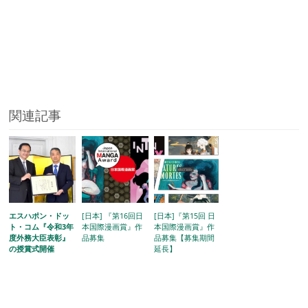
関連記事
エスハポン・ドッ
[日本] 『第16回日
[日本]『第15回 日
ト・コム『令和3年
本国際漫画賞』作
本国際漫画賞』作
度外務大臣表彰』
品募集
品募集【募集期間
の授賞式開催
延長】