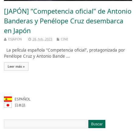
[JAPÓN] “Competencia oficial” de Antonio
Banderas y Penélope Cruz desembarca
en Japón
ESJAPON
28, feb, 2023
CINE
La película española “Competencia oficial”, protagonizada por
Penélope Cruz y Antonio Bande ...
Leer más »
ESPAÑOL
日本語