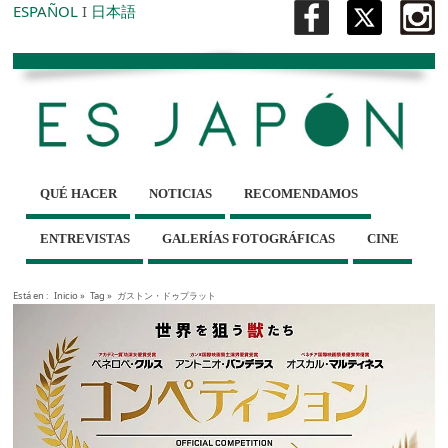
ESPAÑOL
I
日本語
QUÉ HACER
NOTICIAS
RECOMENDAMOS
ENTREVISTAS
GALERÍAS FOTOGRÁFICAS
CINE
Está en :
Inicio
»
Tag »
ガストン・ドゥプラット