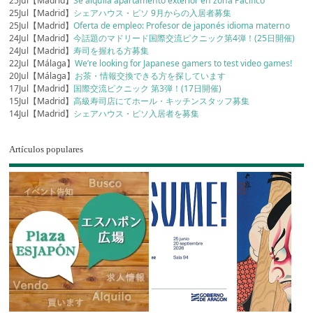
25Jul【Madrid】
Se alquila apartamento exterior en zona Pacifico
25Jul【Madrid】
シェアハウス・ピソ 9月からの入居者募集
25Jul【Madrid】
Oferta de empleo: Profesor de japonés idioma materno
24Jul【Madrid】
今話題のマドリード国際交流ピクニック第4弾！(25日開催)
24Jul【Madrid】
寿司を握れる方募集
22Jul【Málaga】
We’re looking for Japanese gamers to test video games!
20Jul【Málaga】
お茶・情報交換できる方を探しています
17Jul【Madrid】
国際交流ピクニック 第3弾！(17日開催)
15Jul【Madrid】
高級寿司店にてホール・キッチンスタッフ募集
14Jul【Madrid】
シェアハウス・ピソ入居者を募集
Artículos populares