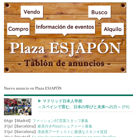
Nuevo anuncio en Plaza ESJAPÓN
▶︎ マドリッド日本人学校
～スペインで育む、日本の学びと未来への力～
[PR]
6Ago【Madrid】
ファッションEC営業スタッフ募集
31Jul【Barcelona】
家具付きPisoのシェアメート募集
31Jul【Barcelona】
美術系アーティストに最適なスタジオ賃貸