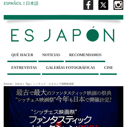
ESPAÑOL
I
日本語
QUÉ HACER
NOTICIAS
RECOMENDAMOS
ENTREVISTAS
GALERÍAS FOTOGRÁFICAS
CINE
Está en :
Inicio
»
Tag »
シッチェス・カタロニア国際映画祭