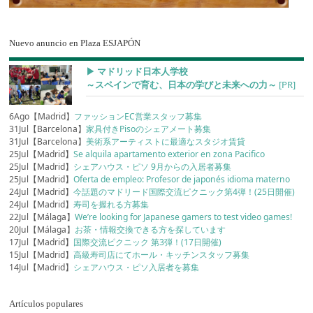
Nuevo anuncio en Plaza ESJAPÓN
▶︎ マドリッド日本人学校
～スペインで育む、日本の学びと未来への力～
[PR]
6Ago【Madrid】
ファッションEC営業スタッフ募集
31Jul【Barcelona】
家具付きPisoのシェアメート募集
31Jul【Barcelona】
美術系アーティストに最適なスタジオ賃貸
25Jul【Madrid】
Se alquila apartamento exterior en zona Pacifico
25Jul【Madrid】
シェアハウス・ピソ 9月からの入居者募集
25Jul【Madrid】
Oferta de empleo: Profesor de japonés idioma materno
24Jul【Madrid】
今話題のマドリード国際交流ピクニック第4弾！(25日開催)
24Jul【Madrid】
寿司を握れる方募集
22Jul【Málaga】
We’re looking for Japanese gamers to test video games!
20Jul【Málaga】
お茶・情報交換できる方を探しています
17Jul【Madrid】
国際交流ピクニック 第3弾！(17日開催)
15Jul【Madrid】
高級寿司店にてホール・キッチンスタッフ募集
14Jul【Madrid】
シェアハウス・ピソ入居者を募集
Artículos populares