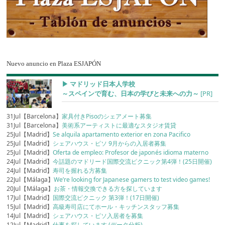
Nuevo anuncio en Plaza ESJAPÓN
▶︎ マドリッド日本人学校
～スペインで育む、日本の学びと未来への力～
[PR]
31Jul【Barcelona】
家具付きPisoのシェアメート募集
31Jul【Barcelona】
美術系アーティストに最適なスタジオ賃貸
25Jul【Madrid】
Se alquila apartamento exterior en zona Pacifico
25Jul【Madrid】
シェアハウス・ピソ 9月からの入居者募集
25Jul【Madrid】
Oferta de empleo: Profesor de japonés idioma materno
24Jul【Madrid】
今話題のマドリード国際交流ピクニック第4弾！(25日開催)
24Jul【Madrid】
寿司を握れる方募集
22Jul【Málaga】
We’re looking for Japanese gamers to test video games!
20Jul【Málaga】
お茶・情報交換できる方を探しています
17Jul【Madrid】
国際交流ピクニック 第3弾！(17日開催)
15Jul【Madrid】
高級寿司店にてホール・キッチンスタッフ募集
14Jul【Madrid】
シェアハウス・ピソ入居者を募集
12Jul【Madrid】
仕事を探しています (データ分析)