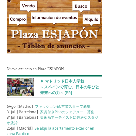
Nuevo anuncio en Plaza ESJAPÓN
▶︎ マドリッド日本人学校
～スペインで育む、日本の学びと
未来への力～
[PR]
6Ago【Madrid】
ファッションEC営業スタッフ募集
31Jul【Barcelona】
家具付きPisoのシェアメート募集
31Jul【Barcelona】
美術系アーティストに最適なスタジ
オ賃貸
25Jul【Madrid】
Se alquila apartamento exterior en
zona Pacifico