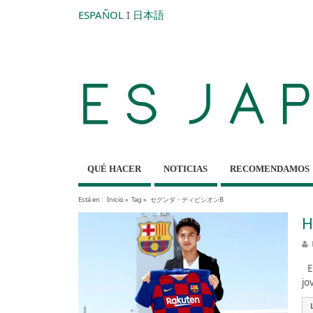
ESPAÑOL
I
日本語
QUÉ HACER
NOTICIAS
RECOMENDAMOS
Está en :
Inicio
»
Tag »
セグンダ・ディビシオンB
H
El
jo