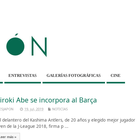
ENTREVISTAS
GALERÍAS FOTOGRÁFICAS
CINE
iroki Abe se incorpora al Barça
ESJAPON
19, jul, 2019
NOTICIAS
 delantero del Kashima Antlers, de 20 años y elegido mejor jugador
ven de la J-League 2018, firma p ...
Leer más »