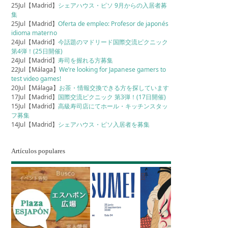
25Jul【Madrid】
シェアハウス・ピソ 9月からの入居者募
集
25Jul【Madrid】
Oferta de empleo: Profesor de japonés
idioma materno
24Jul【Madrid】
今話題のマドリード国際交流ピクニック
第4弾！(25日開催)
24Jul【Madrid】
寿司を握れる方募集
22Jul【Málaga】
We’re looking for Japanese gamers to
test video games!
20Jul【Málaga】
お茶・情報交換できる方を探しています
17Jul【Madrid】
国際交流ピクニック 第3弾！(17日開催)
15Jul【Madrid】
高級寿司店にてホール・キッチンスタッ
フ募集
14Jul【Madrid】
シェアハウス・ピソ入居者を募集
Artículos populares