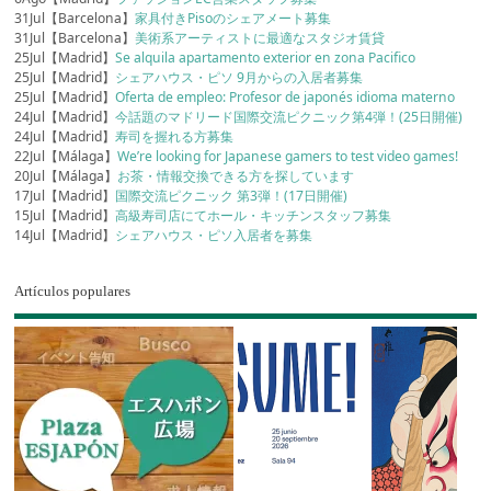
31Jul【Barcelona】
家具付きPisoのシェアメート募集
31Jul【Barcelona】
美術系アーティストに最適なスタジオ賃貸
25Jul【Madrid】
Se alquila apartamento exterior en zona Pacifico
25Jul【Madrid】
シェアハウス・ピソ 9月からの入居者募集
25Jul【Madrid】
Oferta de empleo: Profesor de japonés idioma materno
24Jul【Madrid】
今話題のマドリード国際交流ピクニック第4弾！(25日開催)
24Jul【Madrid】
寿司を握れる方募集
22Jul【Málaga】
We’re looking for Japanese gamers to test video games!
20Jul【Málaga】
お茶・情報交換できる方を探しています
17Jul【Madrid】
国際交流ピクニック 第3弾！(17日開催)
15Jul【Madrid】
高級寿司店にてホール・キッチンスタッフ募集
14Jul【Madrid】
シェアハウス・ピソ入居者を募集
Artículos populares