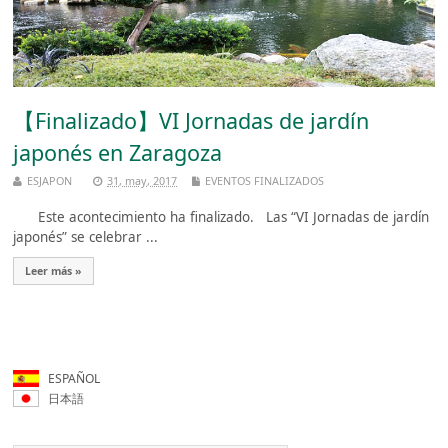
【Finalizado】VI Jornadas de jardín
japonés en Zaragoza
ESJAPON
31, may, 2017
EVENTOS FINALIZADOS
Este acontecimiento ha finalizado. Las “VI Jornadas de jardín
japonés” se celebrar ...
Leer más »
ESPAÑOL
日本語