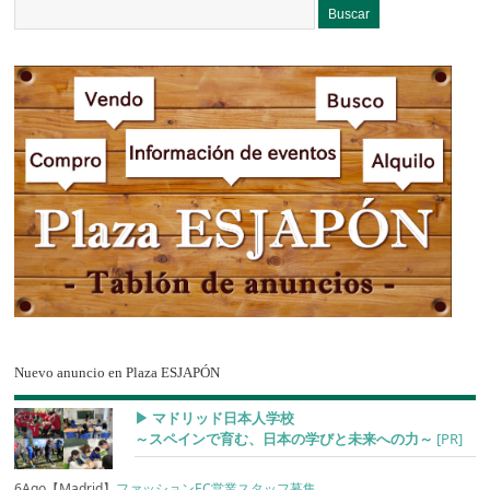
Nuevo anuncio en Plaza ESJAPÓN
▶︎ マドリッド日本人学校
～スペインで育む、日本の学びと未来への力～
[PR]
6Ago【Madrid】
ファッションEC営業スタッフ募集