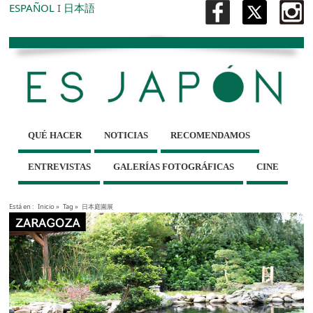
ESPAÑOL
I
日本語
QUÉ HACER
NOTICIAS
RECOMENDAMOS
ENTREVISTAS
GALERÍAS FOTOGRÁFICAS
CINE
Está en :
Inicio
»
Tag »
日本庭園展