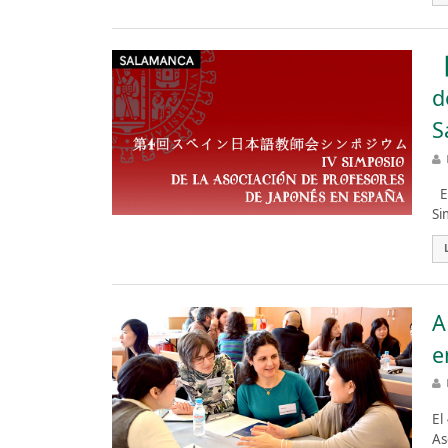
【
d
S
Es
Si
A
e
El
As