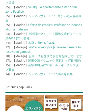
オ賃貸
25Jul【Madrid】
Se alquila apartamento exterior en
zona Pacifico
25Jul【Madrid】
シェアハウス・ピソ 9月からの入居者募
集
25Jul【Madrid】
Oferta de empleo: Profesor de japonés
idioma materno
24Jul【Madrid】
今話題のマドリード国際交流ピクニック
第4弾！(25日開催)
24Jul【Madrid】
寿司を握れる方募集
22Jul【Málaga】
We’re looking for Japanese gamers to
test video games!
20Jul【Málaga】
お茶・情報交換できる方を探しています
17Jul【Madrid】
国際交流ピクニック 第3弾！(17日開催)
15Jul【Madrid】
高級寿司店にてホール・キッチンスタッ
フ募集
14Jul【Madrid】
シェアハウス・ピソ入居者を募集
Artículos populares