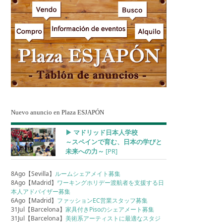
Nuevo anuncio en Plaza ESJAPÓN
▶︎ マドリッド日本人学校
～スペインで育む、日本の学びと
未来への力～
[PR]
8Ago【Sevilla】
ルームシェアメイト募集
8Ago【Madrid】
ワーキングホリデー渡航者を支援する日
本人アドバイザー募集
6Ago【Madrid】
ファッションEC営業スタッフ募集
31Jul【Barcelona】
家具付きPisoのシェアメート募集
31Jul【Barcelona】
美術系アーティストに最適なスタジ