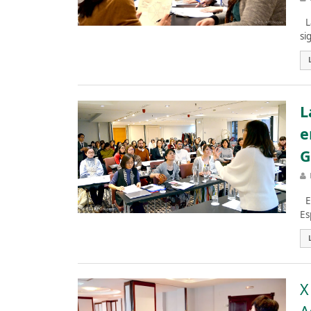
La
si
L
e
G
El
Es
X