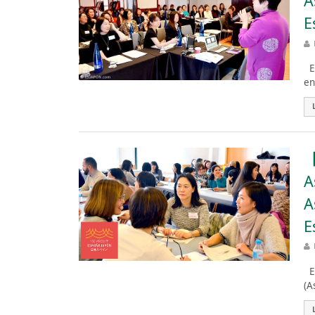
A
E
El
en
【
A
A
E
Es
(A