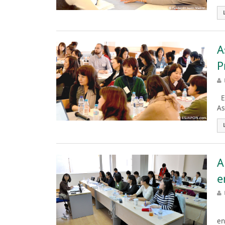
A
P
El
As
A
e
La
en