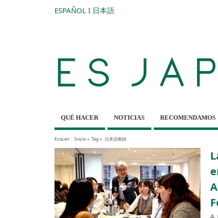
ESPAÑOL
I
日本語
QUÉ HACER
NOTICIAS
RECOMENDAMOS
Está en :
Inicio
»
Tag »
日本語教師
L
e
A
F