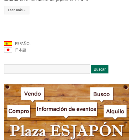
Leer más »
ESPAÑOL
日本語