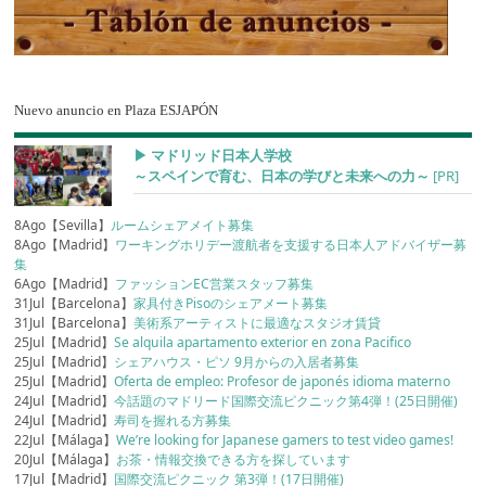
Nuevo anuncio en Plaza ESJAPÓN
▶︎ マドリッド日本人学校
～スペインで育む、日本の学びと未来への力～
[PR]
8Ago【Sevilla】
ルームシェアメイト募集
8Ago【Madrid】
ワーキングホリデー渡航者を支援する日本人アドバイザー募
集
6Ago【Madrid】
ファッションEC営業スタッフ募集
31Jul【Barcelona】
家具付きPisoのシェアメート募集
31Jul【Barcelona】
美術系アーティストに最適なスタジオ賃貸
25Jul【Madrid】
Se alquila apartamento exterior en zona Pacifico
25Jul【Madrid】
シェアハウス・ピソ 9月からの入居者募集
25Jul【Madrid】
Oferta de empleo: Profesor de japonés idioma materno
24Jul【Madrid】
今話題のマドリード国際交流ピクニック第4弾！(25日開催)
24Jul【Madrid】
寿司を握れる方募集
22Jul【Málaga】
We’re looking for Japanese gamers to test video games!
20Jul【Málaga】
お茶・情報交換できる方を探しています
17Jul【Madrid】
国際交流ピクニック 第3弾！(17日開催)