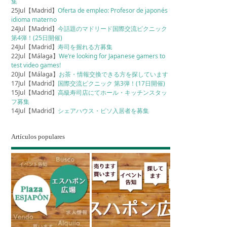
集
25Jul【Madrid】
Oferta de empleo: Profesor de japonés
idioma materno
24Jul【Madrid】
今話題のマドリード国際交流ピクニック
第4弾！(25日開催)
24Jul【Madrid】
寿司を握れる方募集
22Jul【Málaga】
We’re looking for Japanese gamers to
test video games!
20Jul【Málaga】
お茶・情報交換できる方を探しています
17Jul【Madrid】
国際交流ピクニック 第3弾！(17日開催)
15Jul【Madrid】
高級寿司店にてホール・キッチンスタッ
フ募集
14Jul【Madrid】
シェアハウス・ピソ入居者を募集
Artículos populares