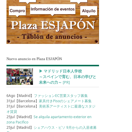
Nuevo anuncio en Plaza ESJAPÓN
▶︎ マドリッド日本人学校
～スペインで育む、日本の学びと
未来への力～
[PR]
6Ago【Madrid】
ファッションEC営業スタッフ募集
31Jul【Barcelona】
家具付きPisoのシェアメート募集
31Jul【Barcelona】
美術系アーティストに最適なスタジ
オ賃貸
25Jul【Madrid】
Se alquila apartamento exterior en
zona Pacifico
25Jul【Madrid】
シェアハウス・ピソ 9月からの入居者募