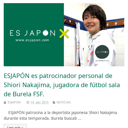
ESJAPÓN es patrocinador personal de
Shiori Nakajima, jugadora de fútbol sala
de Burela FSF.
ESJAPON
14, abr, 2015
NOTICIAS
ESJAPÓN patrocina a la deportista japonesa Shiori Nakajima
durante esta temporada. Burela buscab ...
Leer más »