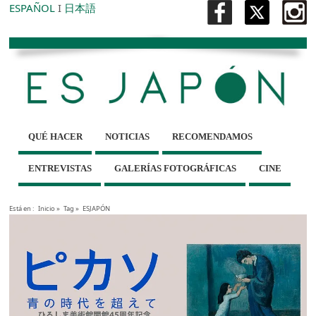
ESPAÑOL
I
日本語
QUÉ HACER
NOTICIAS
RECOMENDAMOS
ENTREVISTAS
GALERÍAS FOTOGRÁFICAS
CINE
Está en :
Inicio
»
Tag »
ESJAPÓN