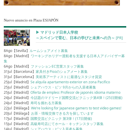
Nuevo anuncio en Plaza ESJAPÓN
▶︎ マドリッド日本人学校
～スペインで育む、日本の学びと未来への力～
[PR]
8Ago【Sevilla】
ルームシェアメイト募集
8Ago【Madrid】
ワーキングホリデー渡航者を支援する日本人アドバイザー募
集
6Ago【Madrid】
ファッションEC営業スタッフ募集
31Jul【Barcelona】
家具付きPisoのシェアメート募集
31Jul【Barcelona】
美術系アーティストに最適なスタジオ賃貸
25Jul【Madrid】
Se alquila apartamento exterior en zona Pacifico
25Jul【Madrid】
シェアハウス・ピソ 9月からの入居者募集
25Jul【Madrid】
Oferta de empleo: Profesor de japonés idioma materno
24Jul【Madrid】
今話題のマドリード国際交流ピクニック第4弾！(25日開催)
24Jul【Madrid】
寿司を握れる方募集
22Jul【Málaga】
We’re looking for Japanese gamers to test video games!
20Jul【Málaga】
お茶・情報交換できる方を探しています
17Jul【Madrid】
国際交流ピクニック 第3弾！(17日開催)
15Jul【Madrid】
高級寿司店にてホール・キッチンスタッフ募集
14Jul【Madrid】
シェアハウス・ピソ入居者を募集