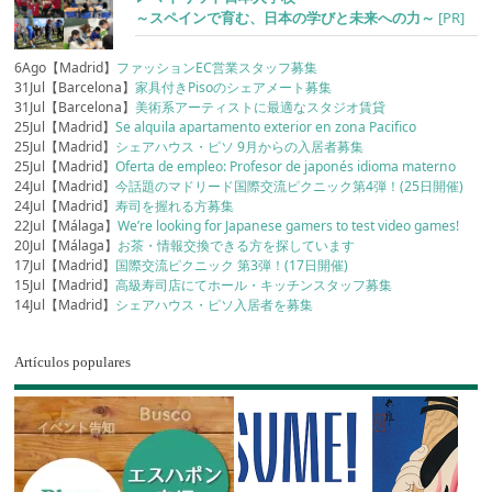
～スペインで育む、日本の学びと未来への力～
[PR]
6Ago【Madrid】
ファッションEC営業スタッフ募集
31Jul【Barcelona】
家具付きPisoのシェアメート募集
31Jul【Barcelona】
美術系アーティストに最適なスタジオ賃貸
25Jul【Madrid】
Se alquila apartamento exterior en zona Pacifico
25Jul【Madrid】
シェアハウス・ピソ 9月からの入居者募集
25Jul【Madrid】
Oferta de empleo: Profesor de japonés idioma materno
24Jul【Madrid】
今話題のマドリード国際交流ピクニック第4弾！(25日開催)
24Jul【Madrid】
寿司を握れる方募集
22Jul【Málaga】
We’re looking for Japanese gamers to test video games!
20Jul【Málaga】
お茶・情報交換できる方を探しています
17Jul【Madrid】
国際交流ピクニック 第3弾！(17日開催)
15Jul【Madrid】
高級寿司店にてホール・キッチンスタッフ募集
14Jul【Madrid】
シェアハウス・ピソ入居者を募集
Artículos populares