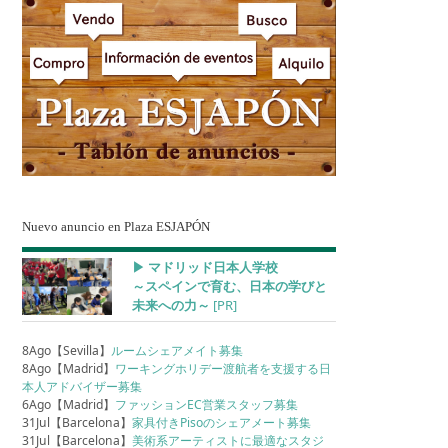
Nuevo anuncio en Plaza ESJAPÓN
▶︎ マドリッド日本人学校
～スペインで育む、日本の学びと
未来への力～
[PR]
8Ago【Sevilla】
ルームシェアメイト募集
8Ago【Madrid】
ワーキングホリデー渡航者を支援する日
本人アドバイザー募集
6Ago【Madrid】
ファッションEC営業スタッフ募集
31Jul【Barcelona】
家具付きPisoのシェアメート募集
31Jul【Barcelona】
美術系アーティストに最適なスタジ