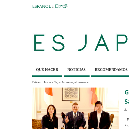
ESPAÑOL
I
日本語
QUÉ HACER
NOTICIAS
RECOMENDAMOS
Está en :
Inicio
»
Tag »
Tsunenaga Hasekura
G
S
En
Es