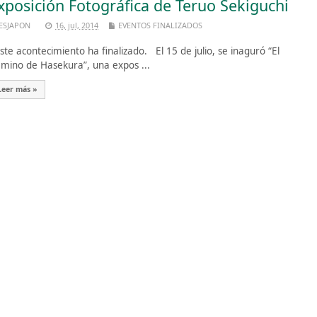
xposición Fotográfica de Teruo Sekiguchi
ESJAPON
16, jul, 2014
EVENTOS FINALIZADOS
te acontecimiento ha finalizado. El 15 de julio, se inaguró “El
mino de Hasekura”, una expos ...
Leer más »