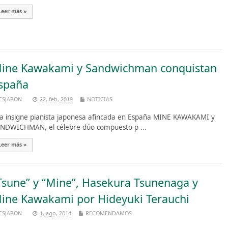
Leer más »
ine Kawakami y Sandwichman conquistan
spaña
ESJAPON
22, feb, 2019
NOTICIAS
 insigne pianista japonesa afincada en España MINE KAWAKAMI y
NDWICHMAN, el célebre dúo compuesto p ...
Leer más »
Tsune” y “Mine”, Hasekura Tsunenaga y
ine Kawakami por Hideyuki Terauchi
ESJAPON
1, ago, 2014
RECOMENDAMOS