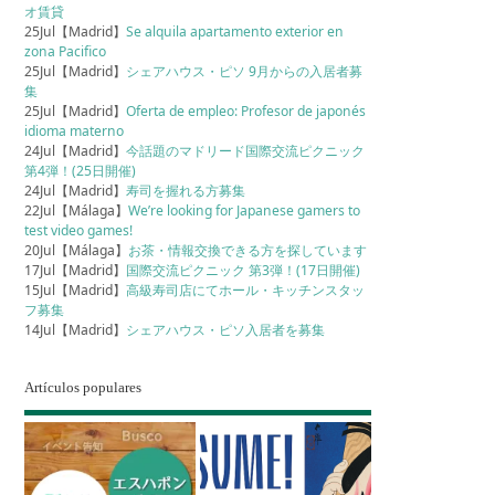
オ賃貸
25Jul【Madrid】
Se alquila apartamento exterior en
zona Pacifico
25Jul【Madrid】
シェアハウス・ピソ 9月からの入居者募
集
25Jul【Madrid】
Oferta de empleo: Profesor de japonés
idioma materno
24Jul【Madrid】
今話題のマドリード国際交流ピクニック
第4弾！(25日開催)
24Jul【Madrid】
寿司を握れる方募集
22Jul【Málaga】
We’re looking for Japanese gamers to
test video games!
20Jul【Málaga】
お茶・情報交換できる方を探しています
17Jul【Madrid】
国際交流ピクニック 第3弾！(17日開催)
15Jul【Madrid】
高級寿司店にてホール・キッチンスタッ
フ募集
14Jul【Madrid】
シェアハウス・ピソ入居者を募集
Artículos populares