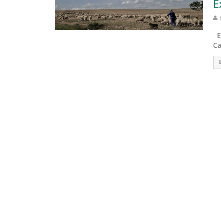
E
Es
Ca