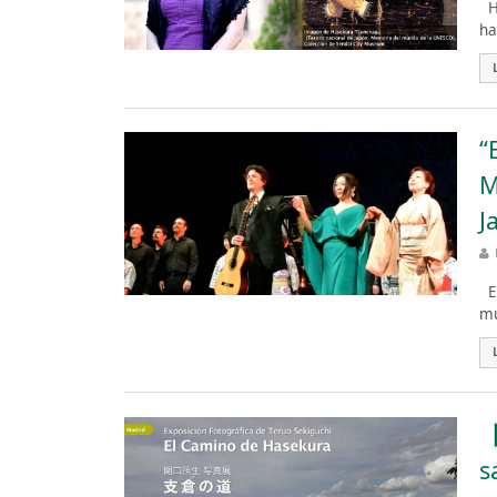
Ha
ha
“
M
J
El
mu
【
s