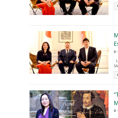
M
E
La
SA
“
M