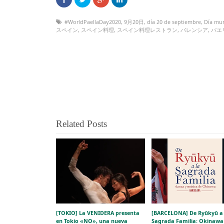
#WorldPaellaDay2020
,
9月20日
,
día 20 de septiembre
,
Día mun
スペイン
,
スペイン料理
,
スペイン料理レストラン
,
バレンシア
,
パエ
Related Posts
[TOKIO] La VENIDERA presenta
[BARCELONA] De Ryūkyū a 
en Tokio «NO», una nueva
Sagrada Familia: Okinawa 