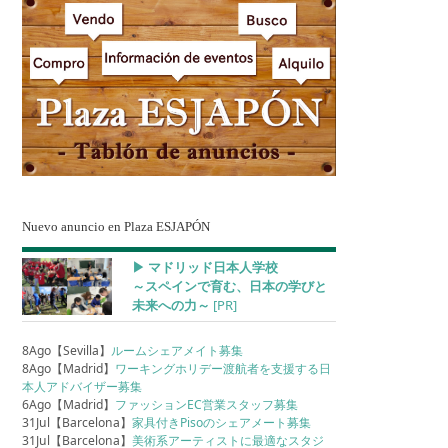
Nuevo anuncio en Plaza ESJAPÓN
▶︎ マドリッド日本人学校
～スペインで育む、日本の学びと
未来への力～
[PR]
8Ago【Sevilla】
ルームシェアメイト募集
8Ago【Madrid】
ワーキングホリデー渡航者を支援する日
本人アドバイザー募集
6Ago【Madrid】
ファッションEC営業スタッフ募集
31Jul【Barcelona】
家具付きPisoのシェアメート募集
31Jul【Barcelona】
美術系アーティストに最適なスタジ