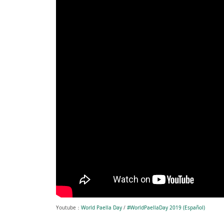
Youtube：
World Paella Day
/
#WorldPaellaDay 2019 (Español)