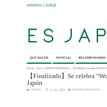
ESPAÑOL
I
日本語
QUÉ HACER
NOTICIAS
RECOMENDAMOS
Está en :
Inicio
»
EVENTOS FINALIZADOS
»
【Finalizado】Se celebra “World Pa
【Finalizado】Se celebra “Wor
Japón
ESJAPON
11, sep, 2020
EVENTOS FINALIZADOS