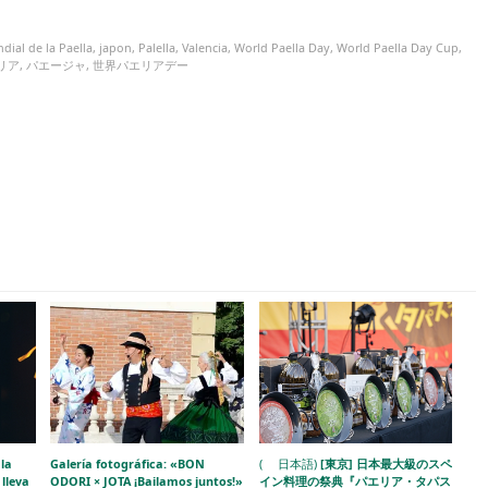
dial de la Paella
,
japon
,
Palella
,
Valencia
,
World Paella Day
,
World Paella Day Cup
,
リア
,
パエージャ
,
世界パエリアデー
la
Galería fotográfica: «BON
( 日本語)
[東京] 日本最大級のスペ
lleva
ODORI × JOTA ¡Bailamos juntos!»
イン料理の祭典『パエリア・タパス