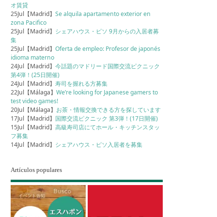
オ賃貸
25Jul【Madrid】
Se alquila apartamento exterior en
zona Pacifico
25Jul【Madrid】
シェアハウス・ピソ 9月からの入居者募
集
25Jul【Madrid】
Oferta de empleo: Profesor de japonés
idioma materno
24Jul【Madrid】
今話題のマドリード国際交流ピクニック
第4弾！(25日開催)
24Jul【Madrid】
寿司を握れる方募集
22Jul【Málaga】
We’re looking for Japanese gamers to
test video games!
20Jul【Málaga】
お茶・情報交換できる方を探しています
17Jul【Madrid】
国際交流ピクニック 第3弾！(17日開催)
15Jul【Madrid】
高級寿司店にてホール・キッチンスタッ
フ募集
14Jul【Madrid】
シェアハウス・ピソ入居者を募集
Artículos populares