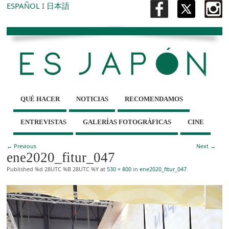
ESPAÑOL
I
日本語
QUÉ HACER
NOTICIAS
RECOMENDAMOS
ENTREVISTAS
GALERÍAS FOTOGRÁFICAS
CINE
← Previous
Next →
ene2020_fitur_047
Published
%d 28UTC %B 28UTC %Y
at
530 × 800
in
ene2020_fitur_047
.