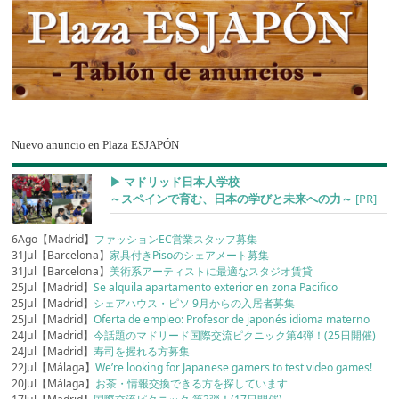
Nuevo anuncio en Plaza ESJAPÓN
▶︎ マドリッド日本人学校
～スペインで育む、日本の学びと未来への力～
[PR]
6Ago【Madrid】
ファッションEC営業スタッフ募集
31Jul【Barcelona】
家具付きPisoのシェアメート募集
31Jul【Barcelona】
美術系アーティストに最適なスタジオ賃貸
25Jul【Madrid】
Se alquila apartamento exterior en zona Pacifico
25Jul【Madrid】
シェアハウス・ピソ 9月からの入居者募集
25Jul【Madrid】
Oferta de empleo: Profesor de japonés idioma materno
24Jul【Madrid】
今話題のマドリード国際交流ピクニック第4弾！(25日開催)
24Jul【Madrid】
寿司を握れる方募集
22Jul【Málaga】
We’re looking for Japanese gamers to test video games!
20Jul【Málaga】
お茶・情報交換できる方を探しています