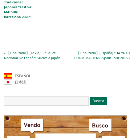
Tradicional
Japonés “Festival
MATSURI
Barcelona 2026”
«
【Finalizado】[Tokio] El “Ballet
【Finalizado】[España] “HA·YA·TO
Nacional De España” vuelve a Japón
DRUM MASTERS” Spain Tour 2018
»
ESPAÑOL
日本語