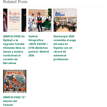
Related Posts
[BARCELONA] De
Galería
Iberkanpai 2026
Ryūkyū a la
fotográfica:
consolida el auge
Sagrada Familia:
«BON ODORI ×
del sake en
Okinawa lleva su
JOTA ¡Bailamos
España con un
danza y música
juntos!» Madrid
récord de
tradicional al
2026
asistencia
corazón de
profesional
Barcelona
[BARCELONA] 12.ª
edición del
Festival