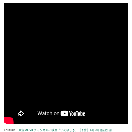
Youtube：
東宝MOVIEチャンネル
/
映画『いぬやしき』【予告】4月20日(金)公開