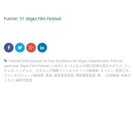
Fuente:
51 Sitges Film Festival
Festival Internacional de Cine Fantástico de Sitges
,
Galardonada
,
Película
japonesa
,
Sitges Film Festival
,
いぬやしき
,
さよならの朝に約束の花をかざろう
,
シッ
チェス
,
シッチェス・カタロニア国際ファンタスティック映画祭
,
スペイン
,
世界三大
ファンタスティック映画祭
,
受賞
,
塚本晋也監督
,
岡田麿里監督
,
斬、
,
日本映画
,
未来の
ミライ
,
細田守監督