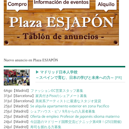
Nuevo anuncio en Plaza ESJAPÓN
▶︎ マドリッド日本人学校
～スペインで育む、日本の学びと未来への力～
[PR]
6Ago【Madrid】
ファッションEC営業スタッフ募集
31Jul【Barcelona】
家具付きPisoのシェアメート募集
31Jul【Barcelona】
美術系アーティストに最適なスタジオ賃貸
25Jul【Madrid】
Se alquila apartamento exterior en zona Pacifico
25Jul【Madrid】
シェアハウス・ピソ 9月からの入居者募集
25Jul【Madrid】
Oferta de empleo: Profesor de japonés idioma materno
24Jul【Madrid】
今話題のマドリード国際交流ピクニック第4弾！(25日開催)
24Jul【Madrid】
寿司を握れる方募集