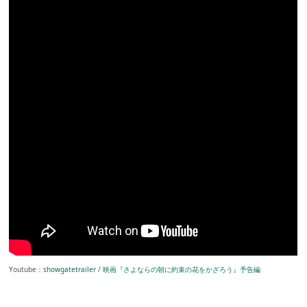
Youtube：
showgatetrailer
/
映画『さよならの朝に約束の花をかざろう』予告編