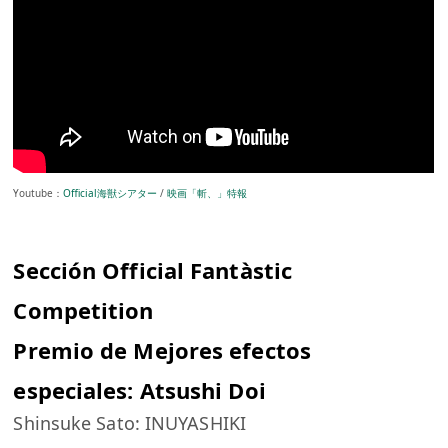
Youtube：
Official海獣シアター
/
映画「斬、」特報
Sección Official Fantàstic
Competition
Premio de Mejores efectos
especiales: Atsushi Doi
Shinsuke Sato: INUYASHIKI