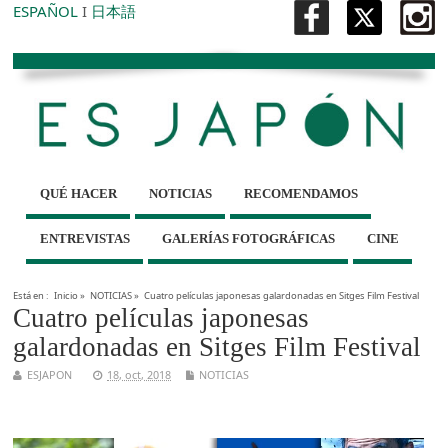
ESPAÑOL
I
日本語
QUÉ HACER
NOTICIAS
RECOMENDAMOS
ENTREVISTAS
GALERÍAS FOTOGRÁFICAS
CINE
Está en :
Inicio
»
NOTICIAS
»
Cuatro películas japonesas galardonadas en Sitges Film Festival
Cuatro películas japonesas
galardonadas en Sitges Film Festival
ESJAPON
18, oct, 2018
NOTICIAS