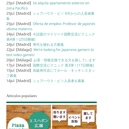
25Jul【Madrid】
Se alquila apartamento exterior en
zona Pacifico
25Jul【Madrid】
シェアハウス・ピソ 9月からの入居者募
集
25Jul【Madrid】
Oferta de empleo: Profesor de japonés
idioma materno
24Jul【Madrid】
今話題のマドリード国際交流ピクニック
第4弾！(25日開催)
24Jul【Madrid】
寿司を握れる方募集
22Jul【Málaga】
We’re looking for Japanese gamers to
test video games!
20Jul【Málaga】
お茶・情報交換できる方を探しています
17Jul【Madrid】
国際交流ピクニック 第3弾！(17日開催)
15Jul【Madrid】
高級寿司店にてホール・キッチンスタッ
フ募集
14Jul【Madrid】
シェアハウス・ピソ入居者を募集
Artículos populares