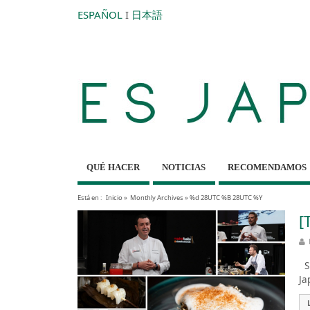
ESPAÑOL
I
日本語
QUÉ HACER
NOTICIAS
RECOMENDAMOS
Está en :
Inicio
»
Monthly Archives »
%d 28UTC %B 28UTC %Y
[
Sp
Ja