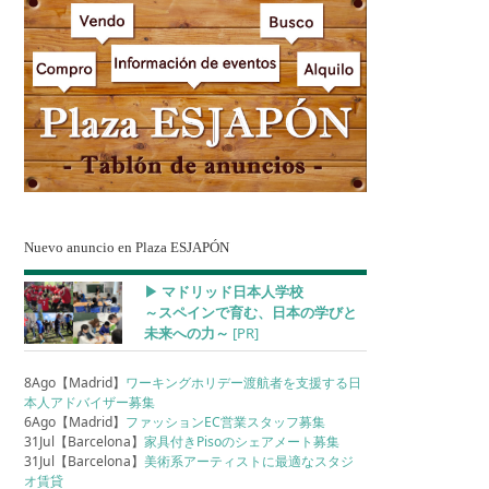
Nuevo anuncio en Plaza ESJAPÓN
▶︎ マドリッド日本人学校
～スペインで育む、日本の学びと
未来への力～
[PR]
8Ago【Madrid】
ワーキングホリデー渡航者を支援する日
本人アドバイザー募集
6Ago【Madrid】
ファッションEC営業スタッフ募集
31Jul【Barcelona】
家具付きPisoのシェアメート募集
31Jul【Barcelona】
美術系アーティストに最適なスタジ
オ賃貸