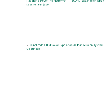
[Japón] “El Hoyo (The Platform)”
ECOALF expande en Japón
se estrena en Japón
«
【Finalizado】[Fukuoka] Exposición de Joan Miró en Kyushu
Geibunkan