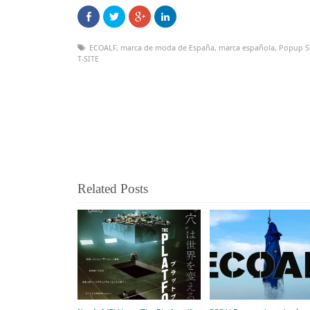
ECOALF
,
marca de moda de España
,
marca española
,
Popup S
T-SITE
Related Posts