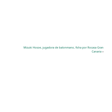
Mizuki Hosoe, jugadora de balonmano, ficha por Rocasa Gran
Canaria
»