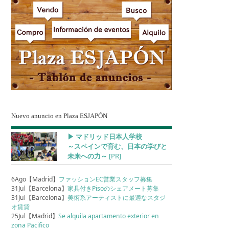
Nuevo anuncio en Plaza ESJAPÓN
▶︎ マドリッド日本人学校
～スペインで育む、日本の学びと
未来への力～
[PR]
6Ago【Madrid】
ファッションEC営業スタッフ募集
31Jul【Barcelona】
家具付きPisoのシェアメート募集
31Jul【Barcelona】
美術系アーティストに最適なスタジ
オ賃貸
25Jul【Madrid】
Se alquila apartamento exterior en
zona Pacifico