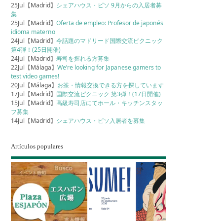
25Jul【Madrid】
シェアハウス・ピソ 9月からの入居者募
集
25Jul【Madrid】
Oferta de empleo: Profesor de japonés
idioma materno
24Jul【Madrid】
今話題のマドリード国際交流ピクニック
第4弾！(25日開催)
24Jul【Madrid】
寿司を握れる方募集
22Jul【Málaga】
We’re looking for Japanese gamers to
test video games!
20Jul【Málaga】
お茶・情報交換できる方を探しています
17Jul【Madrid】
国際交流ピクニック 第3弾！(17日開催)
15Jul【Madrid】
高級寿司店にてホール・キッチンスタッ
フ募集
14Jul【Madrid】
シェアハウス・ピソ入居者を募集
Artículos populares