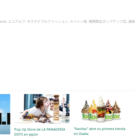
tore
,
エコアルフ
,
サステナブルファッション
,
スペイン発
,
期間限定ポップアップ店
,
湘南
“llaollao” abre su primera tienda
Pop Up Store de LA PANADERIA
en Osaka
DOTS en Japón